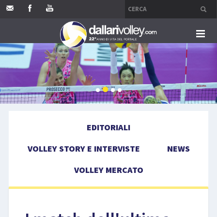
HOME
EDITORIALI
VOLLEY STORY E INTERVISTE
EDITORIALI
NEWS
VOLLEY STORY E INTERVISTE
NEWS
VOLLEY MERCATO
VOLLEY MERCATO
COMPETIZIONI
EVENTI