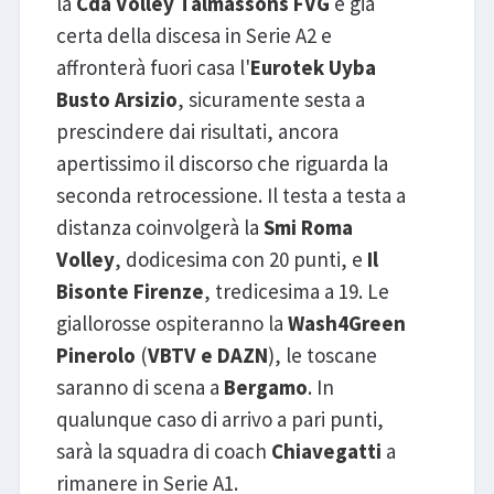
la
Cda Volley Talmassons FVG
è già
certa della discesa in Serie A2 e
affronterà fuori casa l'
Eurotek Uyba
Busto Arsizio
, sicuramente sesta a
prescindere dai risultati, ancora
apertissimo il discorso che riguarda la
seconda retrocessione. Il testa a testa a
distanza coinvolgerà la
Smi Roma
Volley
, dodicesima con 20 punti, e
Il
Bisonte Firenze
, tredicesima a 19. Le
giallorosse ospiteranno la
Wash4Green
Pinerolo
(
VBTV e DAZN
), le toscane
saranno di scena a
Bergamo
. In
qualunque caso di arrivo a pari punti,
sarà la squadra di coach
Chiavegatti
a
rimanere in Serie A1.