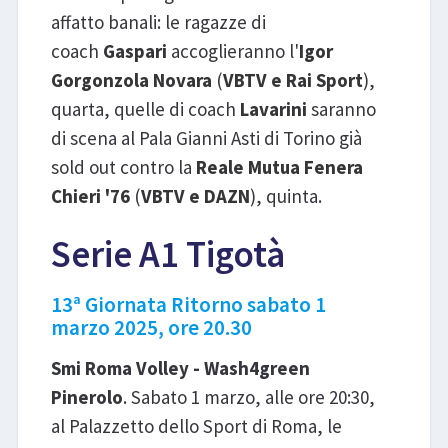
affatto banali: le ragazze di
coach
Gaspari
accoglieranno l'
Igor
Gorgonzola Novara
(
VBTV e Rai Sport
),
quarta, quelle di coach
Lavarini
saranno
di scena al Pala Gianni Asti di Torino già
sold out contro la
Reale Mutua Fenera
Chieri '76
(
VBTV e DAZN
), quinta.
Serie A1 Tigotà
13ª Giornata Ritorno sabato 1
marzo 2025, ore 20.30
Smi Roma Volley - Wash4green
Pinerolo
. Sabato 1 marzo, alle ore 20:30,
al Palazzetto dello Sport di Roma, le