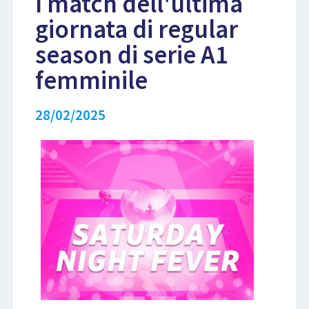
I match dell'ultima
giornata di regular
LIBRI
season di serie A1
femminile
28/02/2025