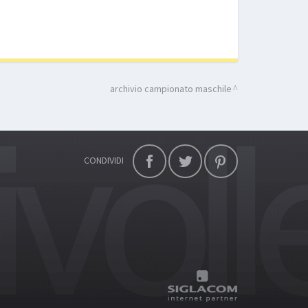
archivio campionato maschile
CONDIVIDI