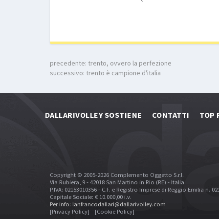
precedente:
trento, ovvero la perfezione
successivo:
trento è campione d'italia
DALLARIVOLLEY SOSTIENE
CONTATTI
TOP 
Copyright © 2005-2026 Complemento Oggetto S.r.l.
Via Rubiera, 9 - 42018 San Martino in Rio (RE) - Italia
P.IVA: 02153010356 - C.F. e Registro Imprese di Reggio Emilia n. 0
Capitale Sociale: € 10.000,00 i.v.
Per info: lanfrancodallari@dallarivolley.com
[Privacy Policy]
[Cookie Policy]