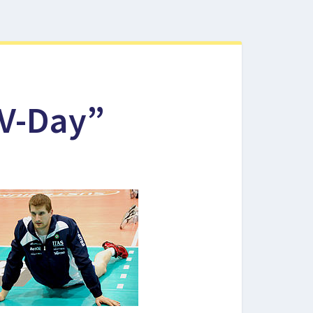
“V-Day”