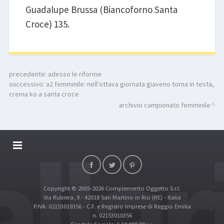
Guadalupe Brussa (Biancoforno Santa
Croce) 135.
precedente:
adesso le riforme
successivo:
a2 femminile: nell'ottava giornata giaveno torna in testa,
crema ko a santa croce
archivio campionato femminile
DALLARIVOLLEY SOSTIENE
CONTATTI
Copyright © 2005-2026 Complemento Oggetto S.r.l.
TOP RICERCHE
Via Rubiera, 9 - 42018 San Martino in Rio (RE) - Italia
SITE MAP
P.IVA: 02153010356 - C.F. e Registro Imprese di Reggio Emilia
n. 02153010356