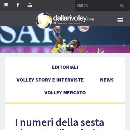
HOME
EDITORIALI
EDITORIALI
VOLLEY STORY E INTERVISTE
VOLLEY STORY E INTERVISTE
NEWS
NEWS
VOLLEY MERCATO
VOLLEY MERCATO
COMPETIZIONI
I numeri della sesta
EVENTI