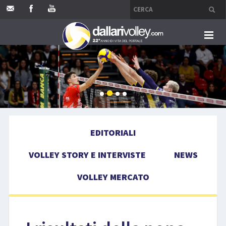
HOME
EDITORIALI
VOLLEY STORY E INTERVISTE
EDITORIALI
NEWS
VOLLEY STORY E INTERVISTE
NEWS
VOLLEY MERCATO
VOLLEY MERCATO
COMPETIZIONI
EVENTI