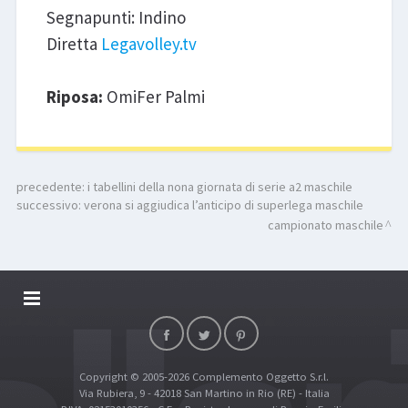
Segnapunti: Indino
Diretta
Legavolley.tv
Riposa:
OmiFer Palmi
precedente:
i tabellini della nona giornata di serie a2 maschile
successivo:
verona si aggiudica l’anticipo di superlega maschile
campionato maschile
DALLARIVOLLEY SOSTIENE
CONTATTI
Copyright © 2005-2026 Complemento Oggetto S.r.l.
TOP RICERCHE
Via Rubiera, 9 - 42018 San Martino in Rio (RE) - Italia
SITE MAP