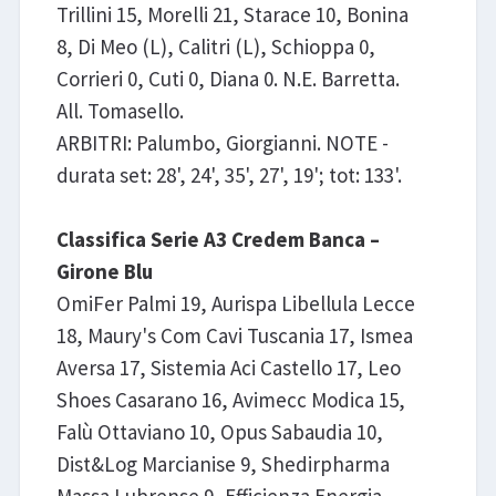
Trillini 15, Morelli 21, Starace 10, Bonina
8, Di Meo (L), Calitri (L), Schioppa 0,
Corrieri 0, Cuti 0, Diana 0. N.E. Barretta.
All. Tomasello.
ARBITRI: Palumbo, Giorgianni. NOTE -
durata set: 28', 24', 35', 27', 19'; tot: 133'.
Classifica Serie A3 Credem Banca –
Girone Blu
OmiFer Palmi 19, Aurispa Libellula Lecce
18, Maury's Com Cavi Tuscania 17, Ismea
Aversa 17, Sistemia Aci Castello 17, Leo
Shoes Casarano 16, Avimecc Modica 15,
Falù Ottaviano 10, Opus Sabaudia 10,
Dist&Log Marcianise 9, Shedirpharma
Massa Lubrense 9, Efficienza Energia