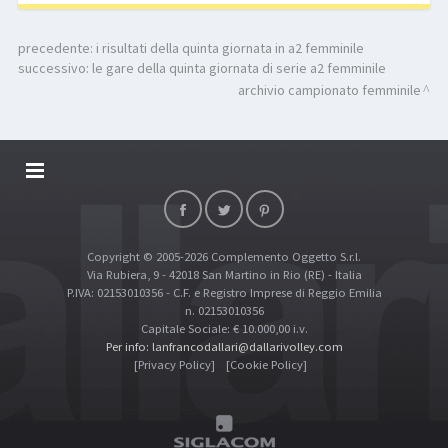
precedente:
i risultati della quinta giornata in a2 femminile
successivo:
le gare della quinta giornata di serie a2 femminile
archivio campionato femminile
DALLARIVOLLEY SOSTIENE
CONTATTI
Copyright © 2005-2026 Complemento Oggetto S.r.l.
TOP RICERCHE
Via Rubiera, 9 - 42018 San Martino in Rio (RE) - Italia
SITE MAP
P.IVA: 02153010356 - C.F. e Registro Imprese di Reggio Emilia
n. 02153010356
Capitale Sociale: € 10.000,00 i.v.
Per info: lanfrancodallari@dallarivolley.com
[Privacy Policy]
[Cookie Policy]