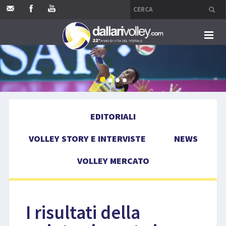
HOME
EDITORIALI
EDITORIALI
VOLLEY STORY E INTERVISTE
VOLLEY STORY E INTERVISTE
NEWS
NEWS
VOLLEY MERCATO
VOLLEY MERCATO
COMPETIZIONI
I risultati della
EVENTI