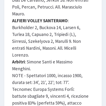
Dias De Carvalho, Jerkov 16. Non entrati
Poli, Percan, Petrucci. All. Marasciulo
Mauro.
ALFIERI VOLLEY SANTERAMO
:
Burkholder 2, Buckova 14, Larsen 6,
Turlea 18, Capuano 2, Tripiedi (L),
Sirressi, Szekelyova 2, Marulli 9. Non
entrati Nardini, Masoni. All. Micelli
Lorenzo.
Arbitri
: Simone Santi e Massimo
Menghini.
NOTE - Spettatori 1000, incasso 1900,
durata set: 34', 21', 22'; tot: 77'.
Tecnomec Europa Systems Forlì:
battute sbagliate 9, vincenti 4, ricezione
positiva 83% (perfetta 59%), attacco