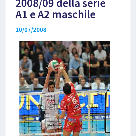
2008/09 della serie
A1 e A2 maschile
LIBRI
10/07/2008