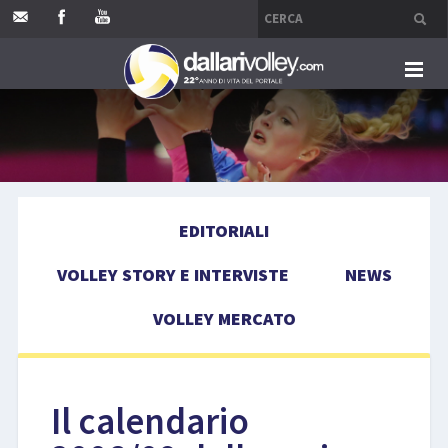
HOME
EDITORIALI
EDITORIALI
VOLLEY STORY E INTERVISTE
VOLLEY STORY E INTERVISTE
NEWS
NEWS
VOLLEY MERCATO
VOLLEY MERCATO
COMPETIZIONI
Il calendario
EVENTI