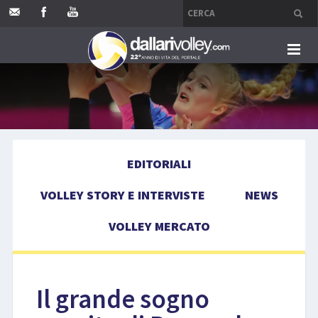
HOME
EDITORIALI
EDITORIALI
VOLLEY STORY E INTERVISTE
VOLLEY STORY E INTERVISTE
NEWS
NEWS
VOLLEY MERCATO
VOLLEY MERCATO
COMPETIZIONI
Il grande sogno
EVENTI