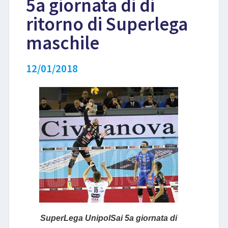
5a giornata di di
ritorno di Superlega
LIBRI
maschile
12/01/2018
SuperLega UnipolSai 5a giornata di