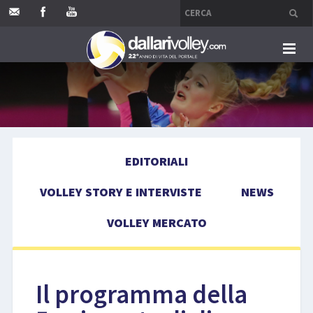
HOME
EDITORIALI
EDITORIALI
VOLLEY STORY E INTERVISTE
VOLLEY STORY E INTERVISTE
NEWS
NEWS
VOLLEY MERCATO
VOLLEY MERCATO
COMPETIZIONI
Il programma della
EVENTI