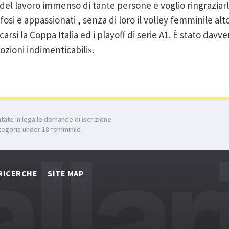
o del lavoro immenso di tante persone e voglio ringraziar
ifosi e appassionati , senza di loro il volley femminile a
iocarsi la Coppa Italia ed i playoff di serie A1. È stato davv
zioni indimenticabili».
tate in lega le domande di iscrizione
ategoria under 18 femminile
RICERCHE
SITE MAP