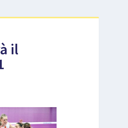
à il
1