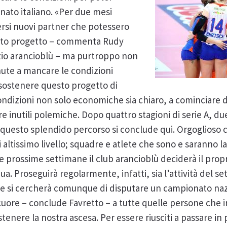
ato italiano. «Per due mesi
ersi nuovi partner che potessero
esto progetto – commenta Rudy
izio arancioblù – ma purtroppo non
enute a mancare le condizioni
 sostenere questo progetto di
 condizioni non solo economiche sia chiaro, a cominciare 
re inutili polemiche. Dopo quattro stagioni di serie A, du
 questo splendido percorso si conclude qui. Orgoglioso
 altissimo livello; squadre e atlete che sono e saranno la
le prossime settimane il club arancioblù deciderà il prop
a. Proseguirà regolarmente, infatti, sia l’attività del set
ale si cercherà comunque di disputare un campionato na
i cuore – conclude Favretto – a tutte quelle persone che i
tenere la nostra ascesa. Per essere riusciti a passare in 