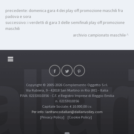
precedente:
domenica gara 4 dei play off promozione maschili fra
padova e sora
successivo:
i verdetti di gara 3 delle semifinali play off promozione
maschili
archivio campionato maschile
DALLARIVOLLEY SOSTIENE
CONTATTI
Copyright © 2005-2026 Complemento Oggetto S.r.l.
TOP RICERCHE
Via Rubiera, 9 - 42018 San Martino in Rio (RE) - Italia
SITE MAP
P.IVA: 02153010356 - C.F. e Registro Imprese di Reggio Emilia
n. 02153010356
Capitale Sociale: € 10.000,00 i.v.
Per info: lanfrancodallari@dallarivolley.com
[Privacy Policy]
[Cookie Policy]