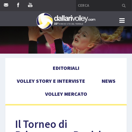
HOME
EDITORIALI
EDITORIALI
VOLLEY STORY E INTERVISTE
VOLLEY STORY E INTERVISTE
NEWS
NEWS
VOLLEY MERCATO
VOLLEY MERCATO
COMPETIZIONI
Il Torneo di
EVENTI