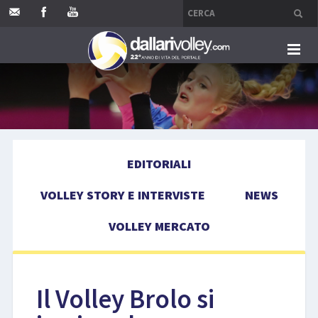
HOME
EDITORIALI
EDITORIALI
VOLLEY STORY E INTERVISTE
VOLLEY STORY E INTERVISTE
NEWS
NEWS
VOLLEY MERCATO
VOLLEY MERCATO
COMPETIZIONI
Il Volley Brolo si
EVENTI