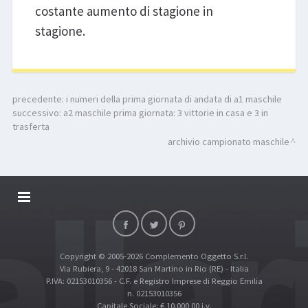
costante aumento di stagione in
stagione.
precedente:
i numeri della prima giornata di andata di a1 maschile
successivo:
a2 maschile prima giornata: 3 vittorie in casa e 3 in
trasferta
archivio campionato maschile
DALLARIVOLLEY SOSTIENE
CONTATTI
Copyright © 2005-2026 Complemento Oggetto S.r.l.
TOP RICERCHE
Via Rubiera, 9 - 42018 San Martino in Rio (RE) - Italia
SITE MAP
P.IVA: 02153010356 - C.F. e Registro Imprese di Reggio Emilia
n. 02153010356
Capitale Sociale: € 10.000,00 i.v.