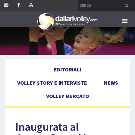
HOME
EDITORIALI
EDITORIALI
VOLLEY STORY E INTERVISTE
VOLLEY STORY E INTERVISTE
NEWS
NEWS
VOLLEY MERCATO
VOLLEY MERCATO
COMPETIZIONI
Inaugurata al
EVENTI