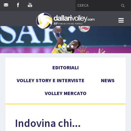
HOME
EDITORIALI
EDITORIALI
VOLLEY STORY E INTERVISTE
VOLLEY STORY E INTERVISTE
NEWS
NEWS
VOLLEY MERCATO
VOLLEY MERCATO
COMPETIZIONI
Indovina chi...
EVENTI