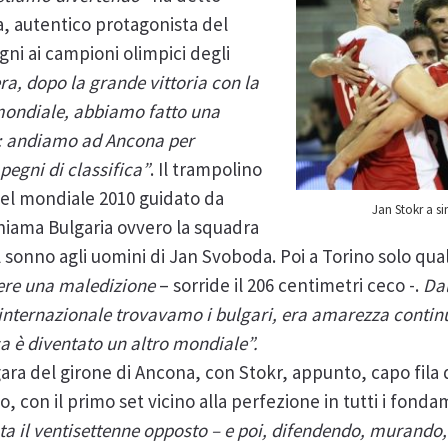
, autentico protagonista del
gni ai campioni olimpici degli
era, dopo la grande vittoria con la
 mondiale, abbiamo fatto una
ti: andiamo ad Ancona per
pegni di classifica”
. Il trampolino
 del mondiale 2010 guidato da
Jan Stokr a si
chiama Bulgaria ovvero la squadra
 sonno agli uomini di Jan Svoboda. Poi a Torino solo qua
ere una maledizione
– sorride il 206 centimetri ceco -.
Da
internazionale trovavamo i bulgari, era amarezza continu
a è diventato un altro mondiale”.
gara del girone di Ancona, con Stokr, appunto, capo fila
 con il primo set vicino alla perfezione in tutti i fondam
nta il ventisettenne opposto – e poi, difendendo, murand