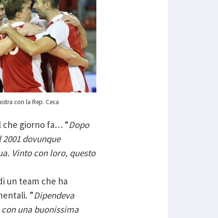
nistra con la Rep. Ceca
l che giorno fa… “
Dopo
l 2001 dovunque
a. Vinto con loro, questo
 di un team che ha
entali. ”
Dipendeva
o, con una buonissima