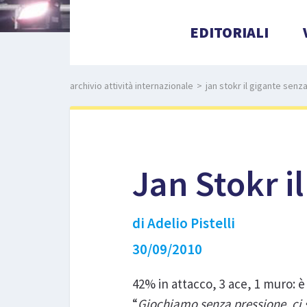
EDITORIALI
archivio attività internazionale
>
jan stokr il gigante senza
Jan Stokr il
di Adelio Pistelli
30/09/2010
42% in attacco, 3 ace, 1 muro: è i
“
Giochiamo senza pressione, ci