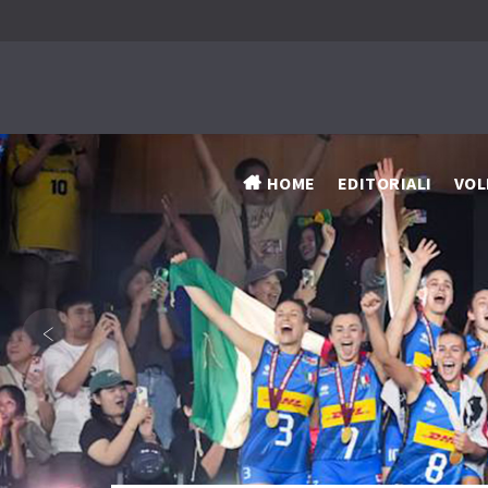
HOME
EDITORIALI
VOL
‹