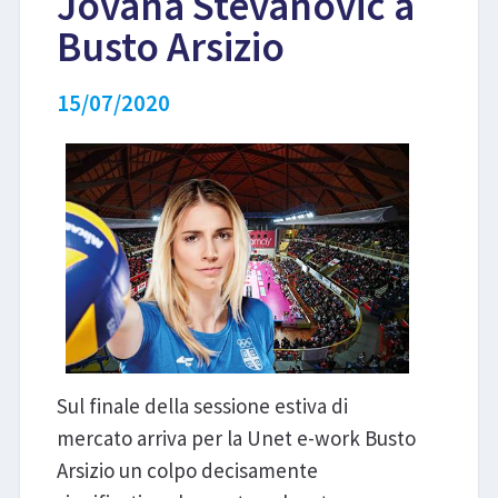
Jovana Stevanovic a
Busto Arsizio
LIBRI
15/07/2020
Sul finale della sessione estiva di
mercato arriva per la Unet e-work Busto
Arsizio un colpo decisamente