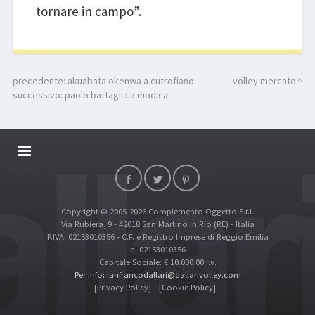
tornare in campo”.
precedente:
akuabata okenwa a cutrofiano
volley mercato
successivo:
paolo battaglia a modica
DALLARIVOLLEY SOSTIENE
CONTATTI
Copyright © 2005-2026 Complemento Oggetto S.r.l.
TOP RICERCHE
Via Rubiera, 9 - 42018 San Martino in Rio (RE) - Italia
SITE MAP
P.IVA: 02153010356 - C.F. e Registro Imprese di Reggio Emilia
n. 02153010356
Capitale Sociale: € 10.000,00 i.v.
Per info: lanfrancodallari@dallarivolley.com
[Privacy Policy]
[Cookie Policy]