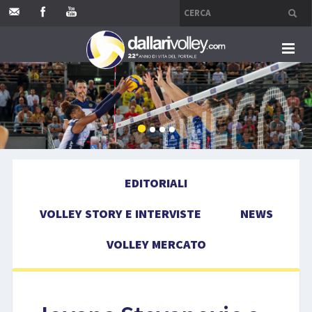
HOME
EDITORIALI
VOLLEY STORY E INTERVISTE
EDITORIALI
NEWS
VOLLEY STORY E INTERVISTE
NEWS
VOLLEY MERCATO
VOLLEY MERCATO
COMPETIZIONI
EVENTI