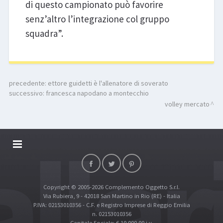
di questo campionato può favorire
senz’altro l’integrazione col gruppo
squadra”.
precedente:
ettore guidetti è l'allenatore di soverato
successivo:
francesca napodano a montecchio
volley mercato
DALLARIVOLLEY SOSTIENE
CONTATTI
Copyright © 2005-2026 Complemento Oggetto S.r.l.
TOP RICERCHE
Via Rubiera, 9 - 42018 San Martino in Rio (RE) - Italia
SITE MAP
P.IVA: 02153010356 - C.F. e Registro Imprese di Reggio Emilia
n. 02153010356
Capitale Sociale: € 10.000,00 i.v.