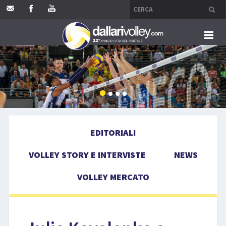
HOME
EDITORIALI
VOLLEY STORY E INTERVISTE
EDITORIALI
NEWS
VOLLEY STORY E INTERVISTE
NEWS
VOLLEY MERCATO
VOLLEY MERCATO
COMPETIZIONI
EVENTI