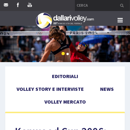
HOME
EDITORIALI
VOLLEY STORY E INTERVISTE
EDITORIALI
NEWS
VOLLEY STORY E INTERVISTE
NEWS
VOLLEY MERCATO
VOLLEY MERCATO
COMPETIZIONI
EVENTI