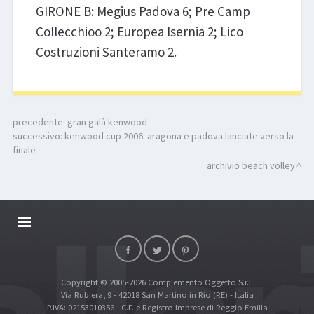
GIRONE B: Megius Padova 6; Pre Camp
Collecchioo 2; Europea Isernia 2; Lico
Costruzioni Santeramo 2.
precedente:
gran galà kenwood
successivo:
kenwood cup 2006: aragona e padova lanciate verso la
finale
archivio beach volley
DALLARIVOLLEY SOSTIENE
CONTATTI
Copyright © 2005-2026 Complemento Oggetto S.r.l.
TOP RICERCHE
Via Rubiera, 9 - 42018 San Martino in Rio (RE) - Italia
SITE MAP
P.IVA: 02153010356 - C.F. e Registro Imprese di Reggio Emilia