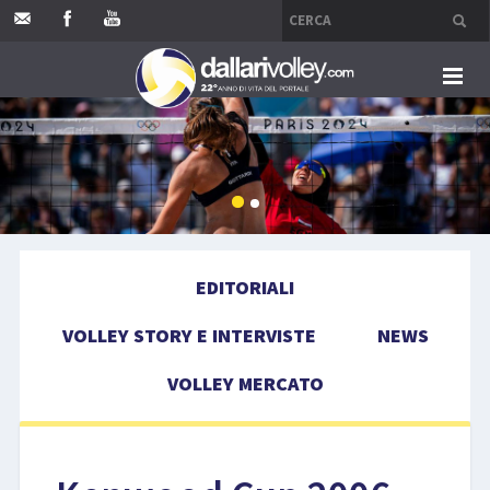
HOME
EDITORIALI
VOLLEY STORY E INTERVISTE
EDITORIALI
NEWS
VOLLEY STORY E INTERVISTE
NEWS
VOLLEY MERCATO
VOLLEY MERCATO
COMPETIZIONI
EVENTI