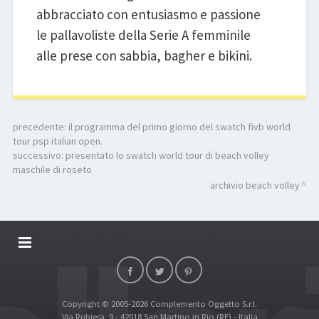
abbracciato con entusiasmo e passione
le pallavoliste della Serie A femminile
alle prese con sabbia, bagher e bikini.
precedente:
il programma del primo giorno del swatch fivb world
tour psp italian open.
successivo:
presentato lo swatch world tour di beach volley
maschile di roseto
archivio beach volley
DALLARIVOLLEY SOSTIENE
CONTATTI
Copyright © 2005-2026 Complemento Oggetto S.r.l.
TOP RICERCHE
Via Rubiera, 9 - 42018 San Martino in Rio (RE) - Italia