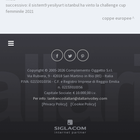
successivo:
il sistem9 yesilyurt istanbul ha vinto la challenge cup
femminile 2021
coppe europee
DALLARIVOLLEY SOSTIENE
CONTATTI
Copyright © 2005-2026 Complemento Oggetto S.r.l.
TOP RICERCHE
Via Rubiera, 9 - 42018 San Martino in Rio (RE) - Italia
SITE MAP
P.IVA: 02153010356 - C.F. e Registro Imprese di Reggio Emilia
n. 02153010356
Capitale Sociale: € 10.000,00 i.v.
Per info: lanfrancodallari@dallarivolley.com
[Privacy Policy]
[Cookie Policy]