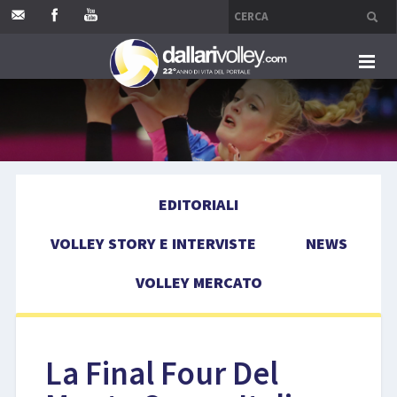
HOME
EDITORIALI
EDITORIALI
VOLLEY STORY E INTERVISTE
VOLLEY STORY E INTERVISTE
NEWS
NEWS
VOLLEY MERCATO
VOLLEY MERCATO
COMPETIZIONI
La Final Four Del
EVENTI