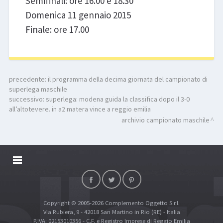
Semifinali: ore 16.00 e 18.30
Domenica 11 gennaio 2015
Finale: ore 17.00
precedente:
il programma della decima giornata del campionato di
superlega maschile
successivo:
superlega: modena guida la classifica dopo il 3-0
all’altotevere. in a2 matera vince a reggio emilia
archivio campionato maschile
DALLARIVOLLEY SOSTIENE
CONTATTI
Copyright © 2005-2026 Complemento Oggetto S.r.l.
TOP RICERCHE
Via Rubiera, 9 - 42018 San Martino in Rio (RE) - Italia
SITE MAP
P.IVA: 02153010356 - C.F. e Registro Imprese di Reggio Emilia