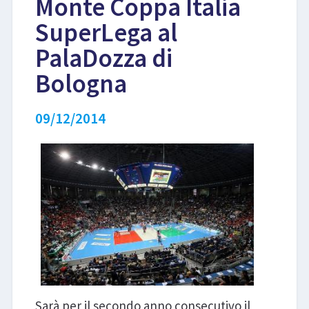
Monte Coppa Italia
SuperLega al
LIBRI
PalaDozza di
Bologna
09/12/2014
Sarà per il secondo anno consecutivo il