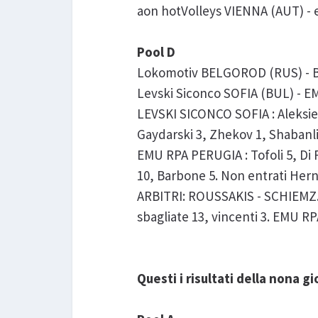
aon hotVolleys VIENNA (AUT) - e
Pool D
Lokomotiv BELGOROD (RUS) - BO
Levski Siconco SOFIA (BUL) - EM
LEVSKI SICONCO SOFIA : Aleksiev
Gaydarski 3, Zhekov 1, Shabanliy
EMU RPA PERUGIA : Tofoli 5, Di 
10, Barbone 5. Non entrati Hern
ARBITRI: ROUSSAKIS - SCHIEMZ. NO
sbagliate 13, vincenti 3. EMU RP
Questi i risultati della nona 