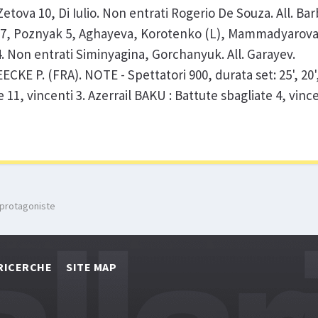
Zetova 10, Di Iulio. Non entrati Rogerio De Souza. All. Ba
, Poznyak 5, Aghayeva, Korotenko (L), Mammadyarova
on entrati Siminyagina, Gorchanyuk. All. Garayev.
E P. (FRA). NOTE - Spettatori 900, durata set: 25', 20', 2
 11, vincenti 3. Azerrail BAKU : Battute sbagliate 4, vince
 protagoniste
RICERCHE
SITE MAP