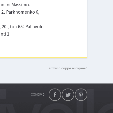
rbolini Massimo.
 2, Parkhomenko 6,
0'; tot: 65'. Pallavolo
nti 1
archivio coppe europee
CONDIVIDI