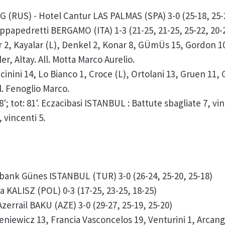
RUS) - Hotel Cantur LAS PALMAS (SPA) 3-0 (25-18, 25-2
papedretti BERGAMO (ITA) 1-3 (21-25, 21-25, 25-22, 20-
2, Kayalar (L), Denkel 2, Konar 8, GÜmÜs 15, Gordon 10,
r, Altay. All. Motta Marco Aurelio.
ini 14, Lo Bianco 1, Croce (L), Ortolani 13, Gruen 11, 
l. Fenoglio Marco.
 18'; tot: 81'. Eczacibasi ISTANBUL : Battute sbagliate 7, v
 vincenti 5.
fbank Günes ISTANBUL (TUR) 3-0 (26-24, 25-20, 25-18)
a KALISZ (POL) 0-3 (17-25, 23-25, 18-25)
zerrail BAKU (AZE) 3-0 (29-27, 25-19, 25-20)
ewicz 13, Francia Vasconcelos 19, Venturini 1, Arcangeli