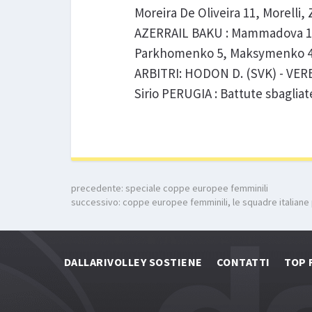
Moreira De Oliveira 11, Morelli, 
AZERRAIL BAKU : Mammadova 17
Parkhomenko 5, Maksymenko 4. N
ARBITRI: HODON D. (SVK) - VEREECK
Sirio PERUGIA : Battute sbagliate
precedente:
speciale coppe europee femminili
successivo:
coppe europee femminili, le squadre italiane
DALLARIVOLLEY SOSTIENE
CONTATTI
TOP 