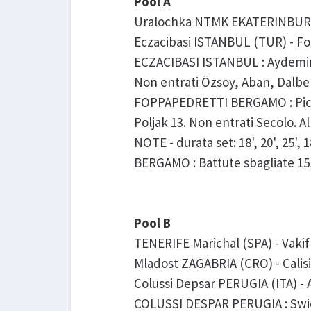
Pool A
Uralochka NTMK EKATERINBURG (
Eczacibasi ISTANBUL (TUR) - Fop
ECZACIBASI ISTANBUL : Aydemir 
Non entrati Özsoy, Aban, Dalbele
FOPPAPEDRETTI BERGAMO : Piccin
Poljak 13. Non entrati Secolo. Al
NOTE - durata set: 18', 20', 25',
BERGAMO : Battute sbagliate 15,
Pool B
TENERIFE Marichal (SPA) - Vaki
Mladost ZAGABRIA (CRO) - Calisi
Colussi Depsar PERUGIA (ITA) - A
COLUSSI DESPAR PERUGIA : Swieni