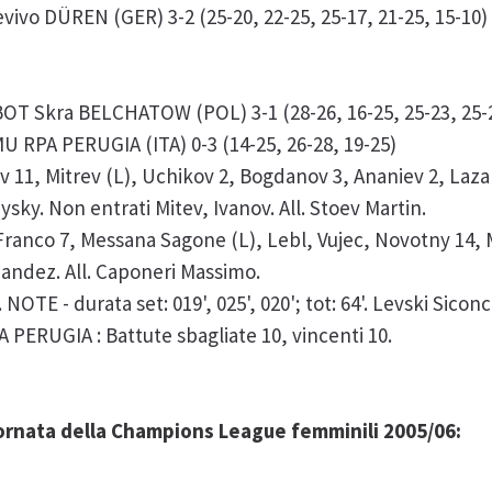
vivo DÜREN (GER) 3-2 (25-20, 22-25, 25-17, 21-25, 15-10)
T Skra BELCHATOW (POL) 3-1 (28-26, 16-25, 25-23, 25-
U RPA PERUGIA (ITA) 0-3 (14-25, 26-28, 19-25)
 11, Mitrev (L), Uchikov 2, Bogdanov 3, Ananiev 2, Laza
sky. Non entrati Mitev, Ivanov. All. Stoev Martin.
Franco 7, Messana Sagone (L), Lebl, Vujec, Novotny 14, 
andez. All. Caponeri Massimo.
TE - durata set: 019', 025', 020'; tot: 64'. Levski Sicon
A PERUGIA : Battute sbagliate 10, vincenti 10.
giornata della Champions League femminili 2005/06: