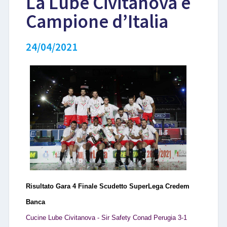
La Lube Civitanova è
Campione d’Italia
LIBRI
24/04/2021
Risultato Gara 4 Finale Scudetto SuperLega Credem
Banca
Cucine Lube Civitanova - Sir Safety Conad Perugia 3-1