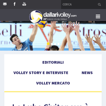
HOME
EDITORIALI
VOLLEY STORY E INTERVISTE
EDITORIALI
NEWS
VOLLEY STORY E INTERVISTE
NEWS
VOLLEY MERCATO
VOLLEY MERCATO
COMPETIZIONI
EVENTI