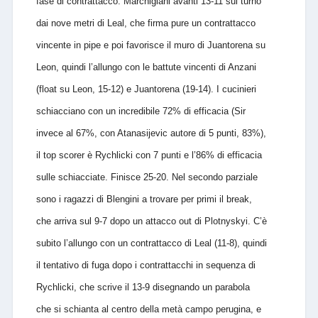
fase di contrattacco. Marchigiani avanti 13-11 sul turno
dai nove metri di Leal, che firma pure un contrattacco
vincente in pipe e poi favorisce il muro di Juantorena su
Leon, quindi l’allungo con le battute vincenti di Anzani
(float su Leon, 15-12) e Juantorena (19-14). I cucinieri
schiacciano con un incredibile 72% di efficacia (Sir
invece al 67%, con Atanasijevic autore di 5 punti, 83%),
il top scorer è Rychlicki con 7 punti e l’86% di efficacia
sulle schiacciate. Finisce 25-20. Nel secondo parziale
sono i ragazzi di Blengini a trovare per primi il break,
che arriva sul 9-7 dopo un attacco out di Plotnyskyi. C’è
subito l’allungo con un contrattacco di Leal (11-8), quindi
il tentativo di fuga dopo i contrattacchi in sequenza di
Rychlicki, che scrive il 13-9 disegnando un parabola
che si schianta al centro della metà campo perugina, e