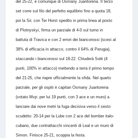
del 25-22, è comunque di Osmany Juantorena. Il terzo
set corre sul filo del perfetto equilibrio fino a quota 18,
poi la Sir, con Ter Horst spedito in prima linea al posto
di Plotnyskyi, firma un parziale di 4-0 sul turno in
battuta di Travica e con 2 errori dei biancorossi (scesi al
38% di efficacia in attacco, contro il 64% di Perugia),
staccando i biancorossi sul 18-22. Chiuderà Solè (4
punti, 100% in attacco) mettendo a terra il primo tempo
del 21-25, che riapre ufficialmente la sfida. Nel quarto
parziale, per gli ospiti è capitan Osmany Juantorena
(votato Mvp: per lui 19 punti, con 3 ace e un muro) a
lanciare dai nove metri la fuga decisiva verso il sesto
scudetto: 20-14 per la Lube con 2 ace del bomber italo-
cubano, due contrattacchi vincenti di Leal e un muro di
Simon. Finisce 25-21, scoppia la festa.