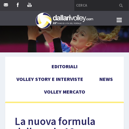
HOME
EDITORIALI
EDITORIALI
VOLLEY STORY E INTERVISTE
VOLLEY STORY E INTERVISTE
NEWS
NEWS
VOLLEY MERCATO
VOLLEY MERCATO
COMPETIZIONI
La nuova formula
EVENTI