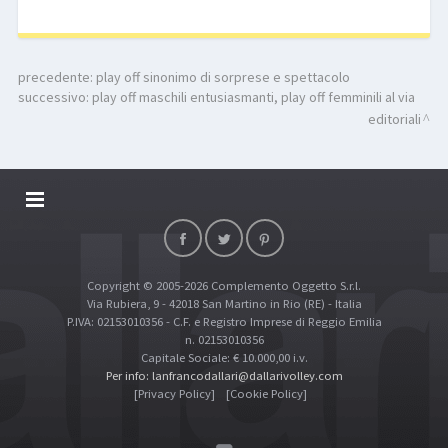
precedente:
play off sinonimo di sorprese e spettacolo
successivo:
play off maschili entusiasmanti, play off femminili al via
editoriali
DALLARIVOLLEY SOSTIENE
CONTATTI
Copyright © 2005-2026 Complemento Oggetto S.r.l.
TOP RICERCHE
Via Rubiera, 9 - 42018 San Martino in Rio (RE) - Italia
SITE MAP
P.IVA: 02153010356 - C.F. e Registro Imprese di Reggio Emilia
n. 02153010356
Capitale Sociale: € 10.000,00 i.v.
Per info: lanfrancodallari@dallarivolley.com
[Privacy Policy]
[Cookie Policy]