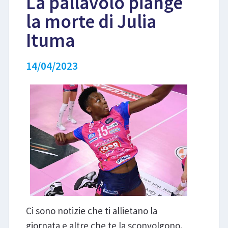
La pallavolo piange
la morte di Julia
LIBRI
Ituma
14/04/2023
Ci sono notizie che ti allietano la
giornata e altre che te la sconvolgono.