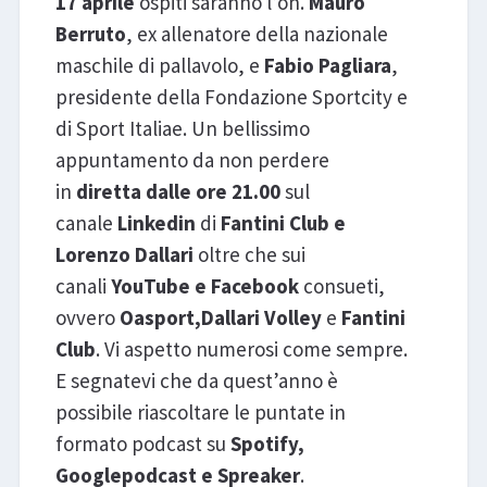
17 aprile
ospiti saranno l’on.
Mauro
Berruto
, ex allenatore della nazionale
maschile di pallavolo, e
Fabio Pagliara
,
presidente della Fondazione Sportcity e
di Sport Italiae. Un bellissimo
appuntamento da non perdere
in
diretta dalle ore 21.00
sul
canale
Linkedin
di
Fantini Club e
Lorenzo Dallari
oltre che sui
canali
YouTube e Facebook
consueti,
ovvero
Oasport,
Dallari Volley
e
Fantini
Club
. Vi aspetto numerosi come sempre.
E segnatevi che da quest’anno è
possibile riascoltare le puntate in
formato podcast su
Spotify,
Googlepodcast e Spreaker
.