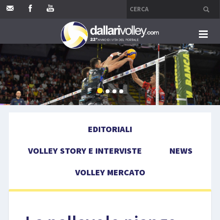
HOME
EDITORIALI
VOLLEY STORY E INTERVISTE
EDITORIALI
NEWS
VOLLEY STORY E INTERVISTE
NEWS
VOLLEY MERCATO
VOLLEY MERCATO
COMPETIZIONI
EVENTI