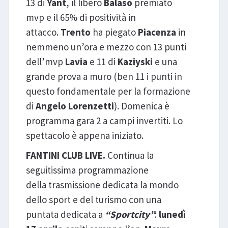
13 di
Yant
, il libero
Balaso
premiato
mvp e il 65% di positività in
attacco.
Trento
ha piegato
Piacenza
in
nemmeno un’ora e mezzo con 13 punti
dell’mvp
Lavia
e 11 di
Kaziyski
e una
grande prova a muro (ben 11 i punti in
questo fondamentale per la formazione
di
Angelo Lorenzetti
). Domenica è
programma gara 2 a campi invertiti. Lo
spettacolo è appena iniziato.
FANTINI CLUB LIVE.
Continua la
seguitissima programmazione
della trasmissione dedicata la mondo
dello sport e del turismo con una
puntata dedicata a
“Sportcity”
:
lunedì