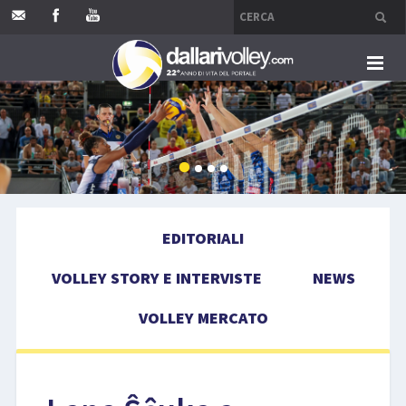
HOME
EDITORIALI
VOLLEY STORY E INTERVISTE
EDITORIALI
NEWS
VOLLEY STORY E INTERVISTE
NEWS
VOLLEY MERCATO
VOLLEY MERCATO
COMPETIZIONI
EVENTI