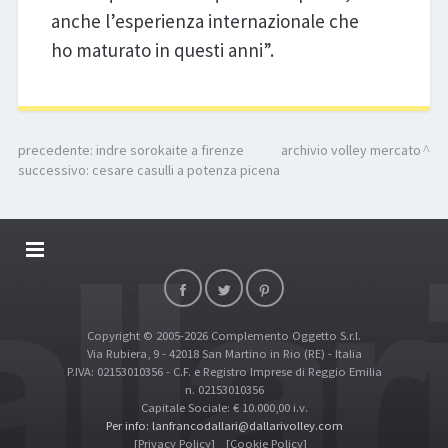
anche l’esperienza internazionale che
ho maturato in questi anni”.
precedente:
indre sorokaite a firenze
archivio volley mercato
successivo:
cesare casulli a potenza picena
DALLARIVOLLEY SOSTIENE
CONTATTI
Copyright © 2005-2026 Complemento Oggetto S.r.l.
TOP RICERCHE
Via Rubiera, 9 - 42018 San Martino in Rio (RE) - Italia
SITE MAP
P.IVA: 02153010356 - C.F. e Registro Imprese di Reggio Emilia
n. 02153010356
Capitale Sociale: € 10.000,00 i.v.
Per info: lanfrancodallari@dallarivolley.com
[Privacy Policy]
[Cookie Policy]