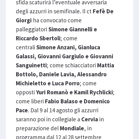
sfida scaturirà l’eventuale avversaria
degli azzurri in semifinale. Il ct
Fefè De
Giorgi
ha convocato come
palleggiatori
Simone Giannelli e
Riccardo Sbertoli
; come
centrali
Simone Anzani, Gianluca
Galassi, Giovanni Gargiulo e Giovanni
Sanguinetti
; come schiacciatori
Mattia
Bottolo, Daniele Lavia, Alessandro
Michieletto e Luca Porro
; come
opposti
Yuri Romanò e Kamil Rychlicki
;
come liberi
Fabio Balaso e Domenico
Pace
. Dal 9 al 14 agosto gli azzurri
saranno poi in collegiale a
Cervia
in
preparazione del
Mondiale
, in
programma dal 12 al 28 settembre