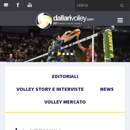
HOME
EDITORIALI
VOLLEY STORY E INTERVISTE
EDITORIALI
NEWS
VOLLEY STORY E INTERVISTE
NEWS
VOLLEY MERCATO
VOLLEY MERCATO
COMPETIZIONI
EVENTI