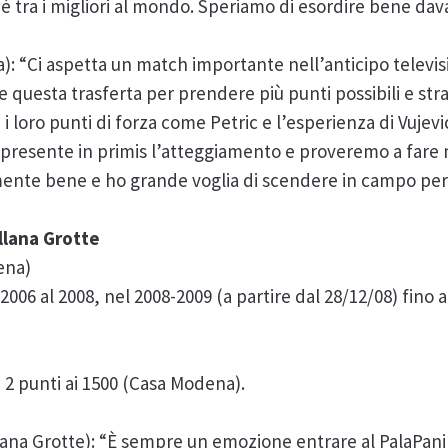
è tra i migliori al mondo. Speriamo di esordire bene dava
: “Ci aspetta un match importante nell’anticipo televis
 questa trasferta per prendere più punti possibili e st
 i loro punti di forza come Petric e l’esperienza di Vujev
esente in primis l’atteggiamento e proveremo a fare m
mente bene e ho grande voglia di scendere in campo per
llana Grotte
ena)
2006 al 2008, nel 2008-2009 (a partire dal 28/12/08) fino a
2 punti ai 1500 (Casa Modena).
na Grotte): “È sempre un emozione entrare al PalaPani