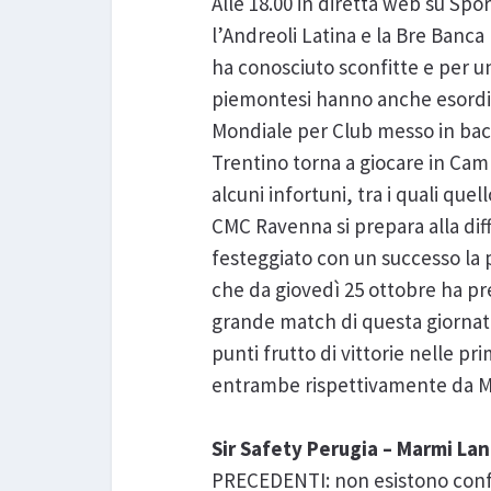
Alle 18.00 in diretta web su Spo
l’Andreoli Latina e la Bre Banc
ha conosciuto sconfitte e per un
piemontesi hanno anche esordit
Mondiale per Club messo in bac
Trentino torna a giocare in Cam
alcuni infortuni, tra i quali que
CMC Ravenna si prepara alla dif
festeggiato con un successo la p
che da giovedì 25 ottobre ha pr
grande match di questa giornata:
punti frutto di vittorie nelle p
entrambe rispettivamente da M
Sir Safety Perugia – Marmi La
PRECEDENTI: non esistono confro