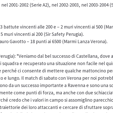
l 2001-2002 (Serie A2), nel 2002-2003, nel 2003-2004 (Se
3 battute vincenti alle 200 e – 2 muri vincenti ai 500 (M
5 muri vincenti ai 200 (Sir Safety Perugia).
auro Gavotto – 18 punti ai 6500 (Marmi Lanza Verona).
Perugia): “Veniamo dal bel successo di Castellana, dov
di squadra e recuperato una situazione non facile nel quin
 perché ci consente di mettere qualche mattoncino per 
 e lungo. Il match di sabato con Verona per noi potreb
gono da un successo importante a Ravenna e sono una s
mente come punti di forza, ma anche con due schiaccia
ché credo che i valori in campo si assomiglino parecchi
traiettorie dei loro attaccanti e cercare di sfruttare sopra