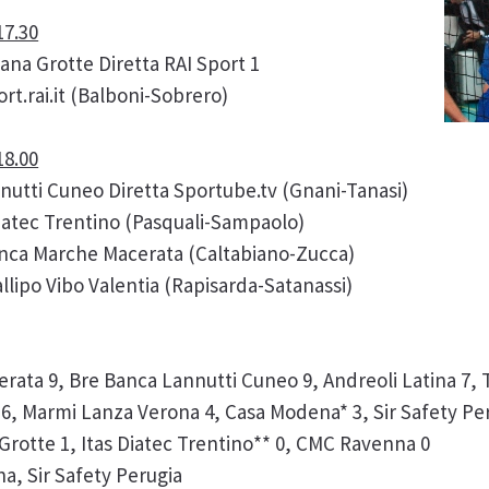
17.30
na Grotte Diretta RAI Sport 1
rt.rai.it (Balboni-Sobrero)
18.00
nutti Cuneo Diretta Sportube.tv (Gnani-Tanasi)
Diatec Trentino (Pasquali-Sampaolo)
nca Marche Macerata (Caltabiano-Zucca)
llipo Vibo Valentia (Rapisarda-Satanassi)
ata 9, Bre Banca Lannutti Cuneo 9, Andreoli Latina 7, 
a 6, Marmi Lanza Verona 4, Casa Modena* 3, Sir Safety Pe
Grotte 1, Itas Diatec Trentino** 0, CMC Ravenna 0
a, Sir Safety Perugia