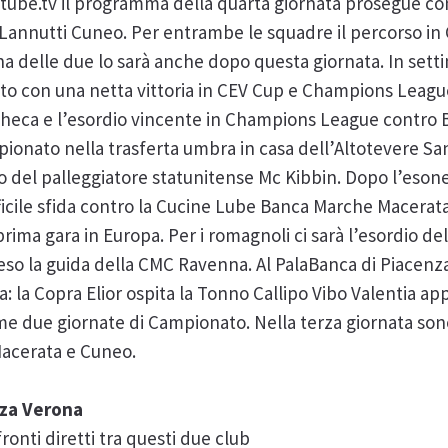
rtube.tv il programma della quarta giornata prosegue con
a Lannutti Cuneo. Per entrambe le squadre il percorso i
a delle due lo sarà anche dopo questa giornata. In setti
o con una netta vittoria in CEV Cup e Champions League
heca e l’esordio vincente in Champions League contro Be
pionato nella trasferta umbra in casa dell’Altotevere Sa
llo del palleggiatore statunitense Mc Kibbin. Dopo l’esone
ficile sfida contro la Cucine Lube Banca Marche Macera
rima gara in Europa. Per i romagnoli ci sarà l’esordio d
eso la guida della CMC Ravenna. Al PalaBanca di Piacenza
 la Copra Elior ospita la Tonno Callipo Vibo Valentia appa
rime due giornate di Campionato. Nella terza giornata so
acerata e Cuneo.
nza Verona
nti diretti tra questi due club