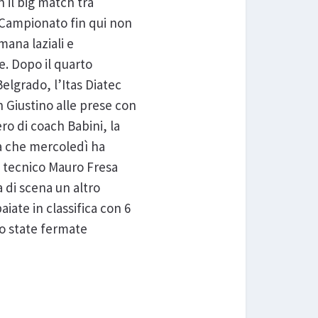
 il big match tra
n Campionato fin qui non
mana laziali e
. Dopo il quarto
lgrado, l’Itas Diatec
n Giustino alle prese con
ro di coach Babini, la
ta che mercoledì ha
el tecnico Mauro Fresa
 di scena un altro
iate in classifica con 6
no state fermate