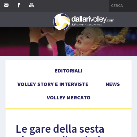
HOME
EDITORIALI
EDITORIALI
VOLLEY STORY E INTERVISTE
VOLLEY STORY E INTERVISTE
NEWS
NEWS
VOLLEY MERCATO
VOLLEY MERCATO
COMPETIZIONI
Le gare della sesta
EVENTI