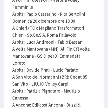
A Forlì: Infotel Forlì - Verona Volley
Femminile
Arbitri: Paolo Cassarino - Rita Bertolini
Domenica 20 dicembre ore 18.00
A Chieri (TO): Magliano Trasformatori
Chieri - So.Ge.S.A. Roma Pallavolo
Arbitri: Luca Andreoni - Fabio Bassan
A Volta Mantovana (MN): All Fin Cfl Volta
Mantovana - GS DìperDì Emmedata
Loreto
Arbitri: Davide Prati - Lucio Parlato
A San Vito dei Normanni (BR): Cedat 85
San Vito - LIU.JO Volley Carpi
Arbitri: Patrizia Pignataro - Maurizio
Canessa
A Ancona: Edilcost Ancona - Buzzi &