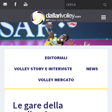
HOME
EDITORIALI
EDITORIALI
VOLLEY STORY E INTERVISTE
VOLLEY STORY E INTERVISTE
NEWS
NEWS
VOLLEY MERCATO
VOLLEY MERCATO
COMPETIZIONI
Le gare della
EVENTI