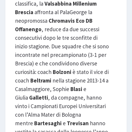
classifica, la
Valsabbina Millenium
Brescia
affronta al PalaGeorge la
neopromossa
Chromavis Eco DB
Offanengo
, reduce da due successi
consecutivi dopo le tre sconfitte di
inizio stagione. Due squadre che si sono
incontrate nel precampionato (3-1 per
Brescia) e che condividono diverse
curiosità: coach
Bolzoni
è stato il vice di
coach
Beltrami
nella stagione 2013-14 a
Casalmaggiore, Sophie
Blasi
e
Giulia
Galletti
, da compagne, hanno
vinto i Campionati Europei Universitari
con l’Alma Mater di Bologna
mentre
Bartesaghi
e
Trevisan
hanno
vestito la casacca delle leonesse l’anno