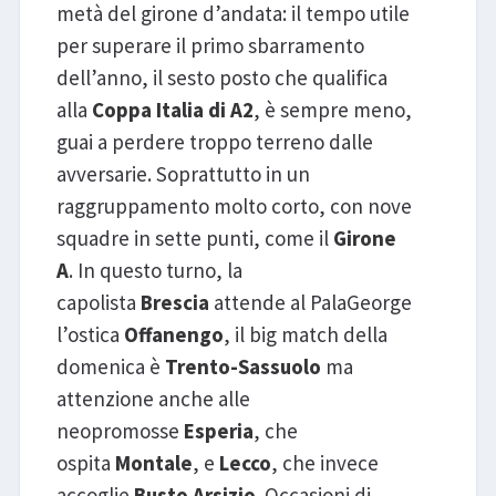
metà del girone d’andata: il tempo utile
per superare il primo sbarramento
dell’anno, il sesto posto che qualifica
alla
Coppa Italia di A2
, è sempre meno,
guai a perdere troppo terreno dalle
avversarie. Soprattutto in un
raggruppamento molto corto, con nove
squadre in sette punti, come il
Girone
A
. In questo turno, la
capolista
Brescia
attende al PalaGeorge
l’ostica
Offanengo
, il big match della
domenica è
Trento-Sassuolo
ma
attenzione anche alle
neopromosse
Esperia
, che
ospita
Montale
, e
Lecco
, che invece
accoglie
Busto Arsizio
. Occasioni di