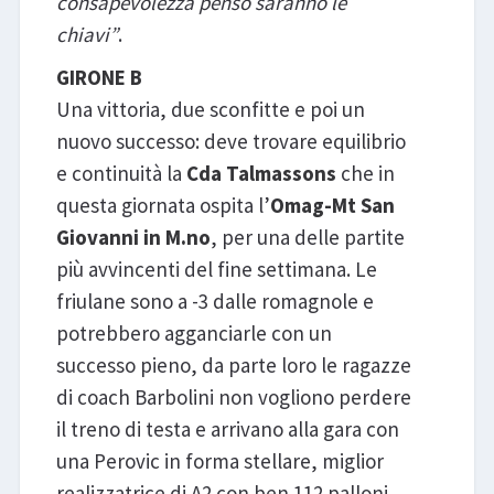
consapevolezza penso saranno le
chiavi”
.
GIRONE B
Una vittoria, due sconfitte e poi un
nuovo successo: deve trovare equilibrio
e continuità la
Cda Talmassons
che in
questa giornata ospita l’
Omag-Mt San
Giovanni in M.no
, per una delle partite
più avvincenti del fine settimana. Le
friulane sono a -3 dalle romagnole e
potrebbero agganciarle con un
successo pieno, da parte loro le ragazze
di coach Barbolini non vogliono perdere
il treno di testa e arrivano alla gara con
una Perovic in forma stellare, miglior
realizzatrice di A2 con ben 112 palloni