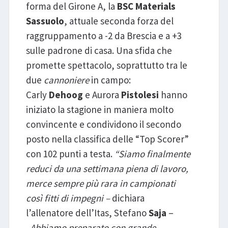
forma del Girone A, la
BSC Materials
Sassuolo
, attuale seconda forza del
raggruppamento a -2 da Brescia e a +3
sulle padrone di casa. Una sfida che
promette spettacolo, soprattutto tra le
due
cannoniere
in campo:
Carly
Dehoog
e Aurora
Pistolesi
hanno
iniziato la stagione in maniera molto
convincente e condividono il secondo
posto nella classifica delle “Top Scorer”
con 102 punti a testa.
“Siamo finalmente
reduci da una settimana piena di lavoro,
merce sempre più rara in campionati
così fitti di impegni –
dichiara
l’allenatore dell’Itas, Stefano
Saja
–
.
Abbiamo preparato con grande