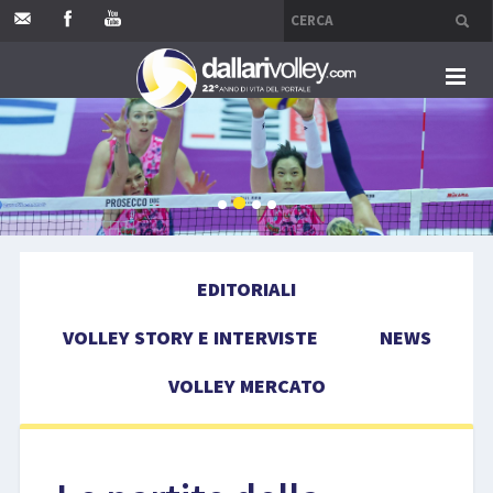
HOME
EDITORIALI
VOLLEY STORY E INTERVISTE
EDITORIALI
NEWS
VOLLEY STORY E INTERVISTE
NEWS
VOLLEY MERCATO
VOLLEY MERCATO
COMPETIZIONI
EVENTI