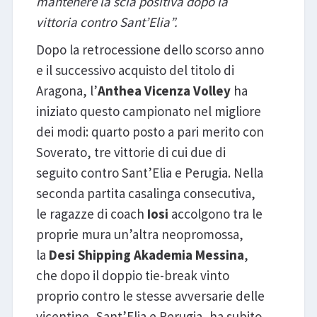
mantenere la scia positiva dopo la
vittoria contro Sant’Elia”.
Dopo la retrocessione dello scorso anno
e il successivo acquisto del titolo di
Aragona, l’
Anthea Vicenza Volley
ha
iniziato questo campionato nel migliore
dei modi: quarto posto a pari merito con
Soverato, tre vittorie di cui due di
seguito contro Sant’Elia e Perugia. Nella
seconda partita casalinga consecutiva,
le ragazze di coach
Iosi
accolgono tra le
proprie mura un’altra neopromossa,
la
Desi Shipping Akademia Messina
,
che dopo il doppio tie-break vinto
proprio contro le stesse avversarie delle
vicentine, Sant’Elia e Perugia, ha subito