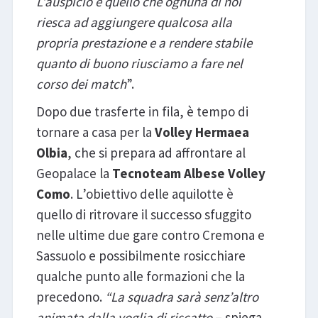
L’auspicio è quello che ognuna di noi
riesca ad aggiungere qualcosa alla
propria prestazione e a rendere stabile
quanto di buono riusciamo a fare nel
corso dei match
”.
Dopo due trasferte in fila, è tempo di
tornare a casa per la
Volley Hermaea
Olbia
, che si prepara ad affrontare al
Geopalace la
Tecnoteam Albese Volley
Como
. L’obiettivo delle aquilotte è
quello di ritrovare il successo sfuggito
nelle ultime due gare contro Cremona e
Sassuolo e possibilmente rosicchiare
qualche punto alle formazioni che la
precedono.
“La squadra sarà senz’altro
animata dalla voglia di riscatto
– spiega