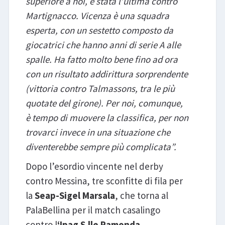
superiore a noi, è stata l’ultima contro
Martignacco. Vicenza è una squadra
esperta, con un sestetto composto da
giocatrici che hanno anni di serie A alle
spalle. Ha fatto molto bene fino ad ora
con un risultato addirittura sorprendente
(vittoria contro Talmassons, tra le più
quotate del girone). Per noi, comunque,
è tempo di muovere la classifica, per non
trovarci invece in una situazione che
diventerebbe sempre più complicata”.
Dopo l’esordio vincente nel derby
contro Messina, tre sconfitte di fila per
la
Seap-Sigel Marsala
, che torna al
PalaBellina per il match casalingo
contro l
‘Ipag S.lle Ramonda