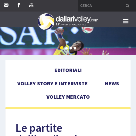
HOME
EDITORIALI
EDITORIALI
VOLLEY STORY E INTERVISTE
VOLLEY STORY E INTERVISTE
NEWS
NEWS
VOLLEY MERCATO
VOLLEY MERCATO
COMPETIZIONI
Le partite
EVENTI