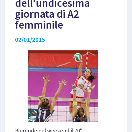
dell'undicesima
giornata di A2
LIBRI
femminile
02/01/2015
Riprende nel weekend il 70°