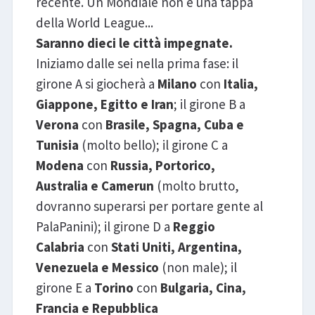
recente. Un Mondiale non è una tappa
della World League...
Saranno dieci le città impegnate.
Iniziamo dalle sei nella prima fase: il
girone A si giocherà a
Milano
con
Italia,
Giappone, Egitto e Iran
; il girone B a
Verona
con
Brasile, Spagna, Cuba e
Tunisia
(molto bello); il girone C a
Modena
con
Russia, Portorico,
Australia e Camerun
(molto brutto,
dovranno superarsi per portare gente al
PalaPanini); il girone D a
Reggio
Calabria
con
Stati Uniti, Argentina,
Venezuela e Messico
(non male); il
girone E a
Torino
con
Bulgaria, Cina,
Francia e Repubblica