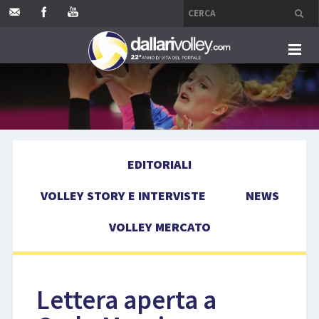
HOME
EDITORIALI
EDITORIALI
VOLLEY STORY E INTERVISTE
VOLLEY STORY E INTERVISTE
NEWS
NEWS
VOLLEY MERCATO
VOLLEY MERCATO
COMPETIZIONI
Lettera aperta a
EVENTI