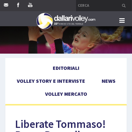
HOME
EDITORIALI
EDITORIALI
VOLLEY STORY E INTERVISTE
VOLLEY STORY E INTERVISTE
NEWS
NEWS
VOLLEY MERCATO
VOLLEY MERCATO
COMPETIZIONI
Liberate Tommaso!
EVENTI