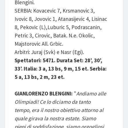
Blengini.
SERBIA: Kovacevic 7, Krsmanovic 3,
Ivovic 8, Jovovic 1, Atanasijevic 4, Lisinac
8, Pekovic (L),Luburic 5, Podrascanin,
Petric 3, Cirovic, Batak. N.e. Okolic,
Majstorovic All. Grbic.
Arbitri: Juraj (Svk) e Nasr (Egi).
Spettatori: 5471. Durata Set: 28’, 30’,
33’. Italia: 3 a, 13 bs, 9 m, 15 et. Serbia:
5 a, 13 bs, 2 m, 23 et.
GIANLORENZO BLENGINI:
"
Andiamo alle
Olimpiadi! Ce lo diciamo da tanto
tempo, era il nostro obiettivo attorno al
quale girava la nostra estate. Siamo
pieni di soddisfazione, siamo orgogliosi