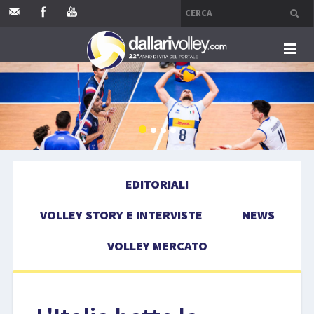
HOME
EDITORIALI
VOLLEY STORY E INTERVISTE
EDITORIALI
NEWS
VOLLEY STORY E INTERVISTE
NEWS
VOLLEY MERCATO
VOLLEY MERCATO
COMPETIZIONI
EVENTI