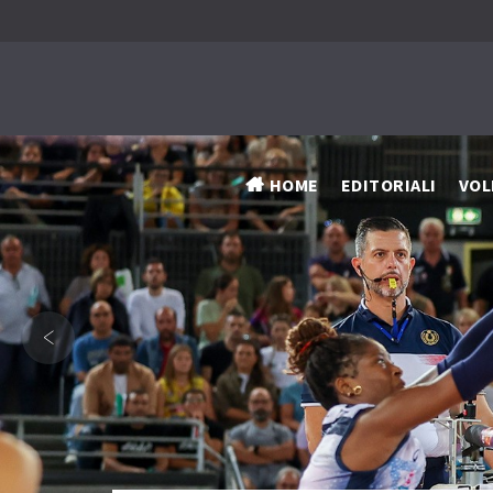
HOME
EDITORIALI
VOL
‹