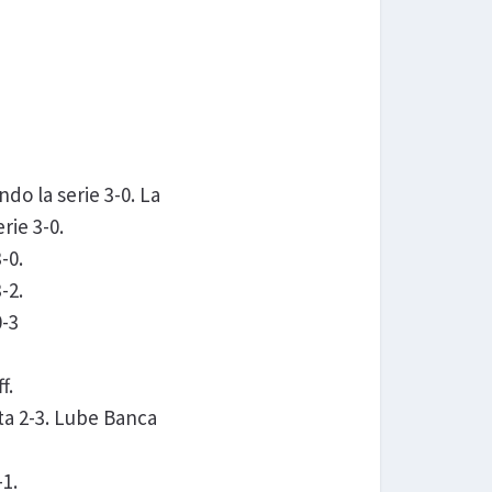
do la serie 3-0. La
rie 3-0.
-0.
-2.
0-3
f.
a 2-3. Lube Banca
1.