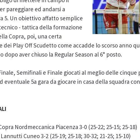
ligo di mettere in campo il
er pareggiare ed andarsi a
a 5. Un obiettivo affatto semplice
tecnico - tattica della formazione
lla Copra, poi, una certa
lone dei Play Off Scudetto come accadde lo scorso anno qu
o dopo aver chiuso la Regular Season al 6° posto.
Finale, Semifinali e Finale giocati al meglio delle cinque 
d eventuale 5a gara da giocare in casa della squadra con m
ALI
opra Nordmeccanica Piacenza 3-0 (25-22; 25-15; 25-18)
 Lannutti Cuneo 3-2 (25-19; 25-18; 30-32; 21-25; 15-10)