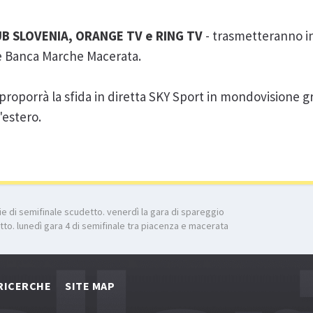
B SLOVENIA, ORANGE TV e RING TV
- trasmetteranno in
e Banca Marche Macerata.
proporrà la sfida in diretta SKY Sport in mondovisione gr
'estero.
rie di semifinale scudetto. venerdì la gara di spareggio
etto. lunedì gara 4 di semifinale tra piacenza e macerata
RICERCHE
SITE MAP