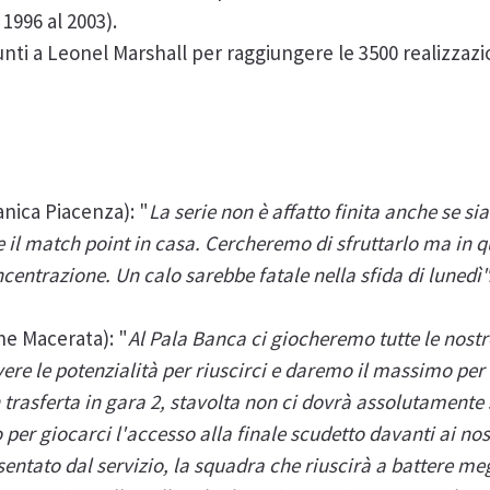
1996 al 2003).
unti a Leonel Marshall per raggiungere le 3500 realizzaz
ica Piacenza): "
La serie non è affatto finita anche se s
re il match point in casa. Cercheremo di sfruttarlo ma i
ntrazione. Un calo sarebbe fatale nella sfida di lunedì"
e Macerata): "
Al Pala Banca ci giocheremo tutte le nostr
ere le potenzialità per riuscirci e daremo il massimo per 
in trasferta in gara 2, stavolta non ci dovrà assolutamente
r giocarci l'accesso alla finale scudetto davanti ai nostr
entato dal servizio, la squadra che riuscirà a battere m