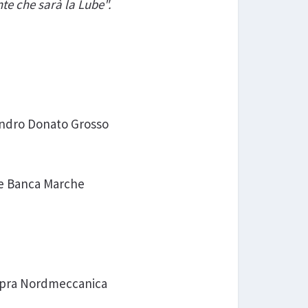
te che sarà la Lube".
andro Donato Grosso
ube Banca Marche
 Copra Nordmeccanica