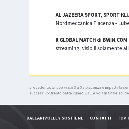
AL JAZEERA SPORT, SPORT KLU
Nordmeccanica Piacenza - Lub
Il GLOBAL MATCH di BWIN.COM
streaming, visibili solamente all
precedente:
la lube vince 3 a 0 a piacenza e impatta la se
successivo:
trento batte cuneo 3 a 1 e vola in finale scud
DALLARIVOLLEY SOSTIENE
CONTATTI
TOP 