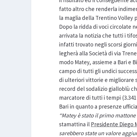
il risultato ed il conseguente a
fatto altro che renderla indimen
la maglia della Trentino Volley p
Dopo la ridda di voci circolate 
arrivata la notizia che tutti i ti
infatti trovato negli scorsi giorn
legherà alla Società di via Trene
modo Matey, assieme a Bari e Bir
campo di tutti gli undici success
di ulteriori vittorie e migliorar
record del sodalizio gialloblù c
marcatore di tutti i tempi (3.34
Bari in quanto a presenze ufficia
“Matey è stato il primo mattone
stamattina il
Presidente Diego
sarebbero state un valore aggiun