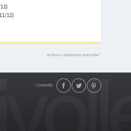
/12)
011/12)
archivio campionato maschile
CONDIVIDI