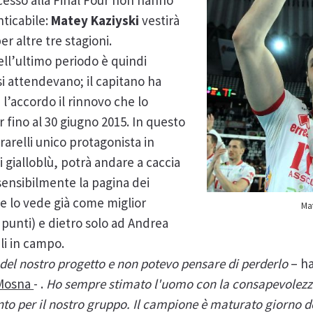
ccesso alla Final Four non hanno
ticabile:
Matey Kaziyski
vestirà
er altre tre stagioni.
nell’ultimo periodo è quindi
fosi attendevano; il capitano ha
i l’accordo il rinnovo che lo
r fino al 30 giugno 2015. In questo
arelli unico protagonista in
i gialloblù, potrà andare a caccia
e sensibilmente la pagina dei
he lo vede già come miglior
Ma
1 punti) e dietro solo ad Andrea
li in campo.
 del nostro progetto e non potevo pensare di perderlo
– h
 Mosna
- .
Ho sempre stimato l'uomo con la consapevolezza
to per il nostro gruppo. Il campione è maturato giorno d