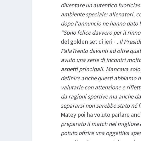
diventare un autentico fuoriclass
ambiente speciale: allenatori, co
dopo l'annuncio ne hanno dato l
“Sono felice davvero per il rinn
del golden set di ieri - .
Il Presid
PalaTrento davanti ad oltre qua
avuto una serie di incontri molt
aspetti principali. Mancava solo
definire anche questi abbiamo m
valutarle con attenzione e riflet
da ragioni sportive ma anche da 
separarsi non sarebbe stato né fa
Matey poi ha voluto parlare anch
preparato il match nel migliore 
potuto offrire una oggettiva spe