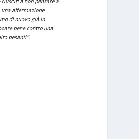
riusciti a non pensare a
to una affermazione
mo di nuovo già in
iocare bene contro una
lto pesanti”.