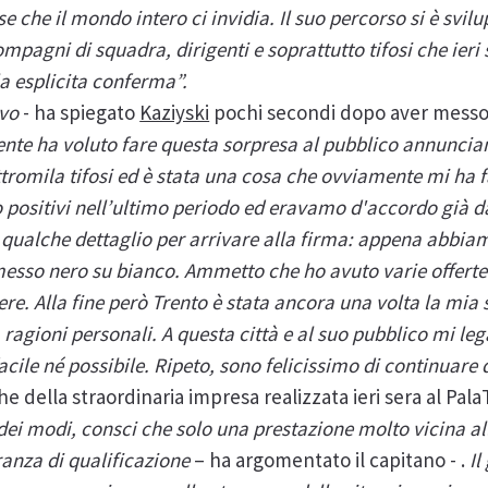
e che il mondo intero ci invidia. Il suo percorso si è svil
mpagni di squadra, dirigenti e soprattutto tifosi che ieri
a esplicita conferma”.
ovo
- ha spiegato
Kaziyski
pochi secondi dopo aver messo a
ente ha voluto fare questa sorpresa al pubblico annuncia
ttromila tifosi ed è stata una cosa che ovviamente mi ha 
o positivi nell’ultimo periodo ed eravamo d'accordo già da
 qualche dettaglio per arrivare alla firma: appena abbia
esso nero su bianco. Ammetto che ho avuto varie offerte 
tere. Alla fine però Trento è stata ancora una volta la mia
ragioni personali. A questa città e al suo pubblico mi leg
cile né possibile. Ripeto, sono felicissimo di continuare q
e della straordinaria impresa realizzata ieri sera al Pal
dei modi, consci che solo una prestazione molto vicina al
ranza di qualificazione
– ha argomentato il capitano - .
Il