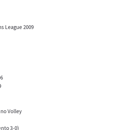
ns League 2009
9
06
9
ino Volley
ento 3-0)