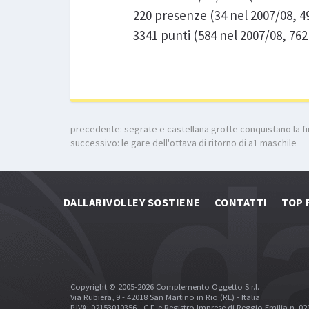
220 presenze (34 nel 2007/08, 49
3341 punti (584 nel 2007/08, 762
precedente:
segrate e castellana grotte conquistano la fin
successivo:
le gare dell'ottava di ritorno di a1 maschile
DALLARIVOLLEY SOSTIENE
CONTATTI
TOP 
Copyright © 2005-2026 Complemento Oggetto S.r.l.
Via Rubiera, 9 - 42018 San Martino in Rio (RE) - Italia
P.IVA: 02153010356 - C.F. e Registro Imprese di Reggio Emilia n. 0