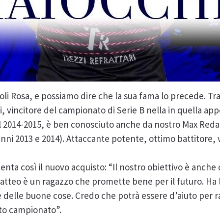
voli Rosa, e possiamo dire che la sua fama lo precede. Tra i
i, vincitore del campionato di Serie B nella in quella ap
el 2014-2015, è ben conosciuto anche da nostro Max Redael
anni 2013 e 2014). Attaccante potente, ottimo battitore, v
a così il nuovo acquisto: “Il nostro obiettivo è anche c
 Matteo è un ragazzo che promette bene per il futuro. Ha l
e delle buone cose. Credo che potrà essere d’aiuto per r
sto campionato”.