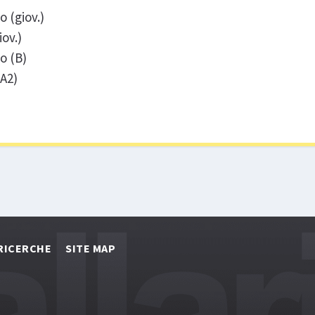
o (giov.)
ov.)
o (B)
(A2)
RICERCHE
SITE MAP