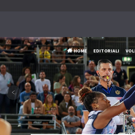
HOME
EDITORIALI
VOL
‹