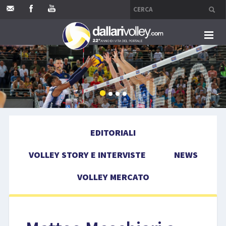
HOME
EDITORIALI
VOLLEY STORY E INTERVISTE
EDITORIALI
NEWS
VOLLEY STORY E INTERVISTE
NEWS
VOLLEY MERCATO
VOLLEY MERCATO
COMPETIZIONI
EVENTI