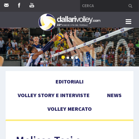
HOME
EDITORIALI
VOLLEY STORY E INTERVISTE
EDITORIALI
NEWS
VOLLEY STORY E INTERVISTE
NEWS
VOLLEY MERCATO
VOLLEY MERCATO
COMPETIZIONI
EVENTI