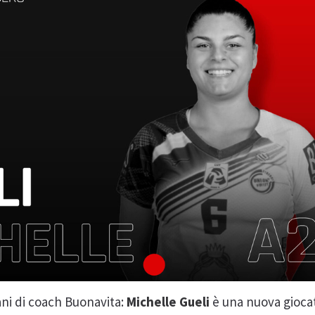
ani di coach Buonavita:
Michelle Gueli
è una nuova giocat