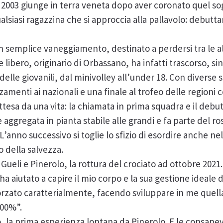
 2003 giunge in terra veneta dopo aver coronato quel s
qualsiasi ragazzina che si approccia alla pallavolo: debut
un semplice vaneggiamento, destinato a perdersi tra le a
 libero, originario di Orbassano, ha infatti trascorso, sin 
a delle giovanili, dal minivolley all’under 18. Con diverse
azzamenti ai nazionali e una finale al trofeo delle regioni 
attesa da una vita: la chiamata in prima squadra e il debu
 aggregata in pianta stabile alle grandi e fa parte del r
. L’anno successivo si toglie lo sfizio di esordire anche
 della salvezza.
a Gueli e Pinerolo, la rottura del crociato ad ottobre 2021
a aiutato a capire il mio corpo e la sua gestione ideale d
fforzato caratterialmente, facendo sviluppare in me quel
100%”.
, la prima esperienza lontana da Pinerolo. E le consapev