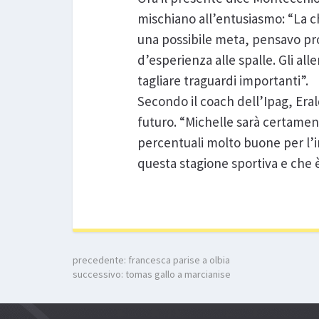
mischiano all’entusiasmo: “La ch
una possibile meta, pensavo pr
d’esperienza alle spalle. Gli al
tagliare traguardi importanti”.
Secondo il coach dell’Ipag, Era
futuro. “Michelle sarà certament
percentuali molto buone per l’in
questa stagione sportiva e che è
precedente:
francesca parise a olbia
successivo:
tomas gallo a marcianise