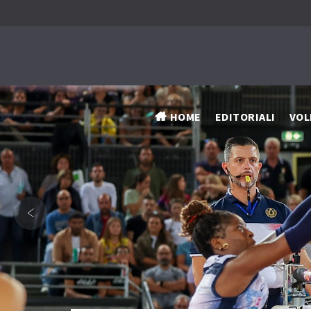
HOME
EDITORIALI
VOL
‹