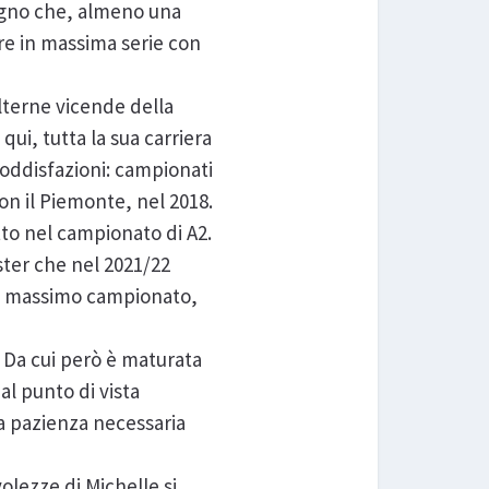
ogno che, almeno una
tare in massima serie con
lterne vicende della
qui, tutta la sua carriera
 soddisfazioni: campionati
con il Piemonte, nel 2018.
tto nel campionato di A2.
oster che nel 2021/22
 nel massimo campionato,
. Da cui però è maturata
al punto di vista
la pazienza necessaria
olezze di Michelle si