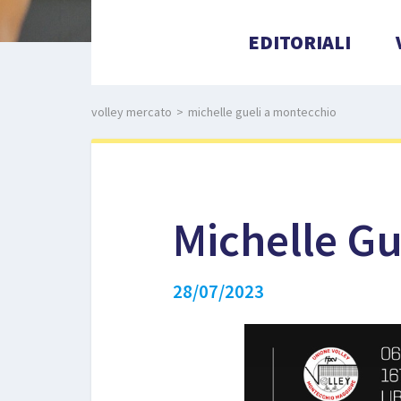
EDITORIALI
volley mercato
>
michelle gueli a montecchio
Michelle Gu
28/07/2023