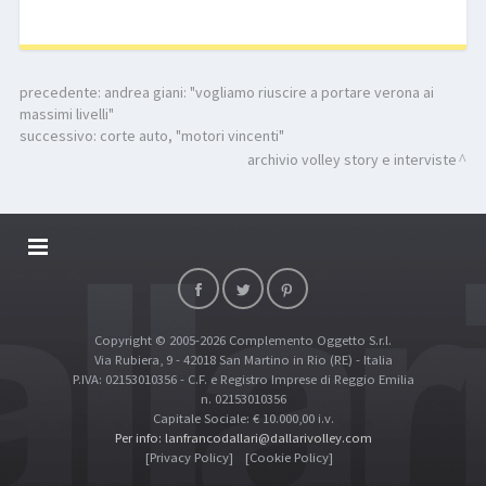
precedente:
andrea giani: "vogliamo riuscire a portare verona ai
massimi livelli"
successivo:
corte auto, "motori vincenti"
archivio volley story e interviste
DALLARIVOLLEY SOSTIENE
CONTATTI
Copyright © 2005-2026 Complemento Oggetto S.r.l.
TOP RICERCHE
Via Rubiera, 9 - 42018 San Martino in Rio (RE) - Italia
SITE MAP
P.IVA: 02153010356 - C.F. e Registro Imprese di Reggio Emilia
n. 02153010356
Capitale Sociale: € 10.000,00 i.v.
Per info: lanfrancodallari@dallarivolley.com
[Privacy Policy]
[Cookie Policy]