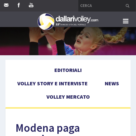
HOME
EDITORIALI
EDITORIALI
VOLLEY STORY E INTERVISTE
VOLLEY STORY E INTERVISTE
NEWS
NEWS
VOLLEY MERCATO
VOLLEY MERCATO
COMPETIZIONI
Modena paga
EVENTI