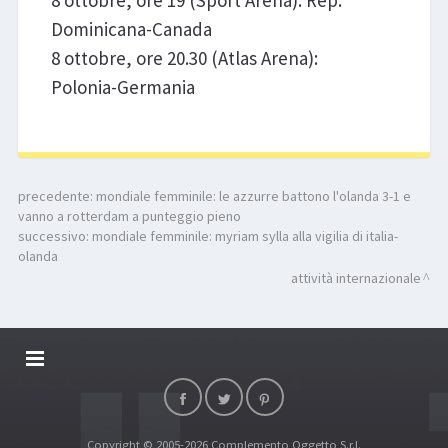
Dominicana-Canada
8 ottobre, ore 20.30 (Atlas Arena):
Polonia-Germania
precedente:
mondiale femminile: le azzurre battono l'olanda 3-1 e
vanno a rotterdam a punteggio pieno
successivo:
mondiale femminile: myriam sylla alla vigilia di italia-
olanda
attività internazionale
DALLARIVOLLEY SOSTIENE
CONTATTI
Copyright © 2005-2026 Complemento Oggetto S.r.l.
TOP RICERCHE