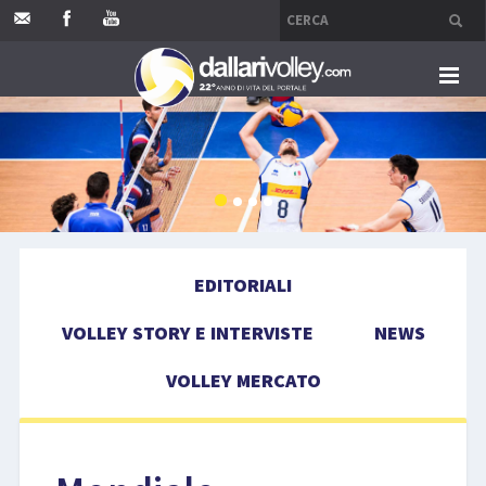
HOME
EDITORIALI
VOLLEY STORY E INTERVISTE
EDITORIALI
NEWS
VOLLEY STORY E INTERVISTE
NEWS
VOLLEY MERCATO
VOLLEY MERCATO
COMPETIZIONI
EVENTI