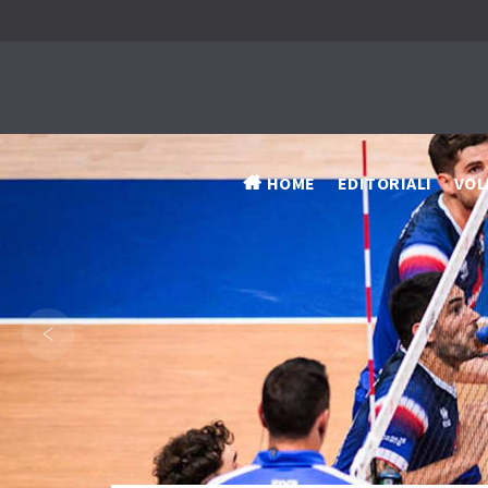
HOME
EDITORIALI
VOL
‹