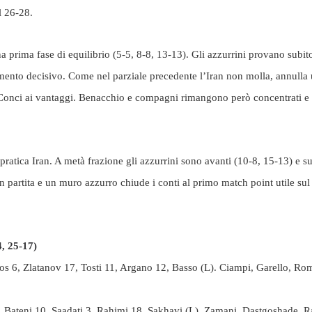
l 26-28.
na prima fase di equilibrio (5-5, 8-8, 13-13). Gli azzurrini provano subit
ento decisivo. Come nel parziale precedente l’Iran non molla, annulla u
i Conci ai vantaggi. Benacchio e compagni rimangono però concentrati e
a pratica Iran. A metà frazione gli azzurrini sono avanti (10-8, 15-13) e su
 in partita e un muro azzurro chiude i conti al primo match point utile su
, 25-17)
gos 6, Zlatanov 17, Tosti 11, Argano 12, Basso (L). Ciampi, Garello, Ro
8, Bateni 10, Saadati 3, Rahimi 18, Sakhavi (L). Zamani, Dastgoshade, 