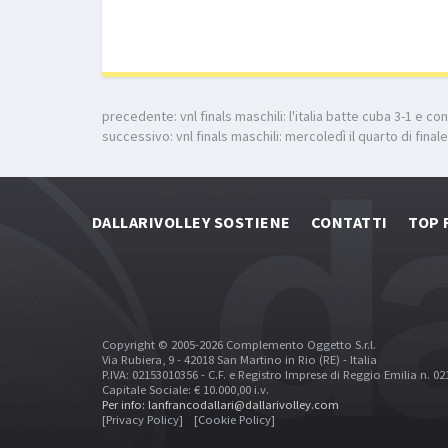
precedente:
vnl finals maschili: l'italia batte cuba 3-1 e c
successivo:
vnl finals maschili: mercoledì il quarto di fina
DALLARIVOLLEY SOSTIENE
CONTATTI
TOP 
Copyright © 2005-2026 Complemento Oggetto S.r.l.
Via Rubiera, 9 - 42018 San Martino in Rio (RE) - Italia
P.IVA: 02153010356 - C.F. e Registro Imprese di Reggio Emilia n. 0
Capitale Sociale: € 10.000,00 i.v.
Per info: lanfrancodallari@dallarivolley.com
[Privacy Policy]
[Cookie Policy]