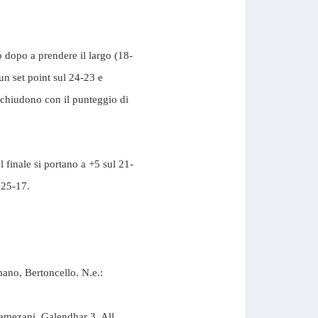
o dopo a prendere il largo (18-
n set point sul 24-23 e
 chiudono con il punteggio di
l finale si portano a +5 sul 21-
l 25-17.
mano, Bertoncello. N.e.:
Ramezani, Galendhar 3. All.