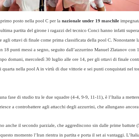
l primo posto nella pool C per la
nazionale under 19 maschile
impegnata
ultima partita del girone i ragazzi del tecnico Conci hanno infatti super
e agli ottavi di finale come prima classificata della pool C. Nonostante la 
con 18 punti messi a segno, seguito dall’azzurrino Manuel Zlatanov con 
 domani, mercoledì 30 luglio alle ore 14, per gli ottavi di finale contr
 quarta nella pool A in virtù di due vittorie e sei punti conquistati nel t
na fase di studio tra le due squadre (4-4, 9-9, 11-11), è l’Italia a metter
riesce a controbattere agli attacchi degli azzurrini, che allungano anco
o anche il secondo parziale, che aggrediscono sin dalle prime battute (5
uesto momento l’Iran rientra in partita e porta il set ai vantaggi. L’Itali