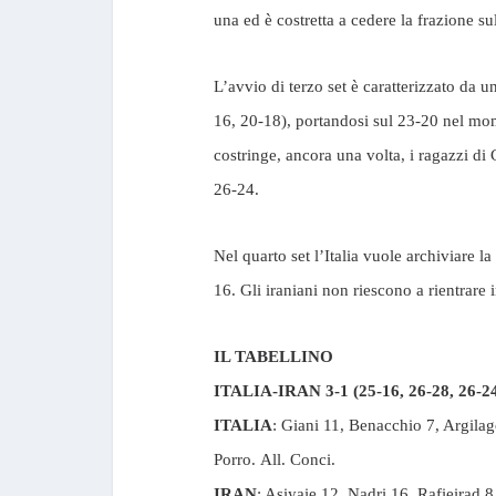
una ed è costretta a cedere la frazione su
L’avvio di terzo set è caratterizzato da u
16, 20-18), portandosi sul 23-20 nel mom
costringe, ancora una volta, i ragazzi d
26-24.
Nel quarto set l’Italia vuole archiviare l
16. Gli iraniani non riescono a rientrare
IL TABELLINO
ITALIA-IRAN 3-1 (25-16, 26-28, 26-24
ITALIA
: Giani 11, Benacchio 7, Argila
Porro.
All. Conci.
IRAN
: Asiyaie 12, Nadri 16, Rafieirad 