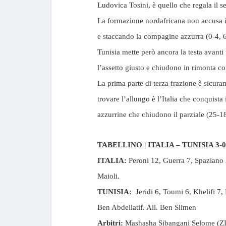
Ludovica Tosini, è quello che regala il se
La formazione nordafricana non accusa i
e staccando la compagine azzurra (0-4, 6-9
Tunisia mette però ancora la testa avanti
l’assetto giusto e chiudono in rimonta co
La prima parte di terza frazione è sicura
trovare l’allungo è l’Italia che conquista 
azzurrine che chiudono il parziale (25-18)
TABELLINO | ITALIA – TUNISIA 3-0 (
ITALIA:
Peroni 12, Guerra 7, Spaziano 
Maioli.
TUNISIA:
Jeridi 6, Toumi 6, Khelifi 7
Ben Abdellatif. All. Ben Slimen
Arbitri:
Mashasha Sibangani Selome (ZI