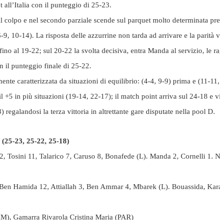
t all’Italia con il punteggio di 25-23.
l colpo e nel secondo parziale scende sul parquet molto determinata pre
, 10-14). La risposta delle azzurrine non tarda ad arrivare e la parità vi
 fino al 19-22; sul 20-22 la svolta decisiva, entra Manda al servizio, le 
n il punteggio finale di 25-22.
mente caratterizzata da situazioni di equilibrio: (4-4, 9-9) prima e (11-1
il +5 in più situazioni (19-14, 22-17); il match point arriva sul 24-18 e v
 regalandosi la terza vittoria in altrettante gare disputate nella pool D.
25-23, 25-22, 25-18)
2, Tosini 11, Talarico 7, Caruso 8, Bonafede (L). Manda 2, Cornelli 1. N
, Ben Hamida 12, Attiallah 3, Ben Ammar 4, Mbarek (L). Bouassida, Ka
M), Gamarra Rivarola Cristina Maria (PAR)