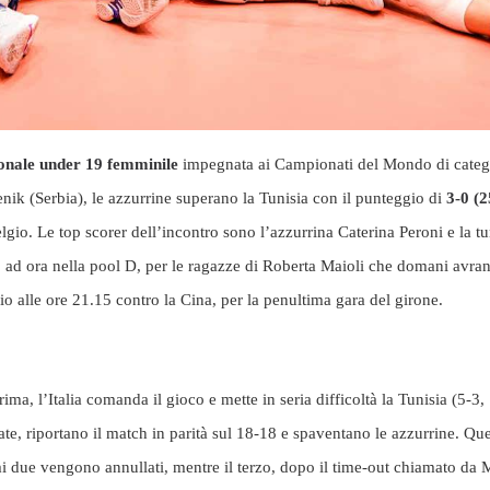
onale under 19 femminile
impegnata ai Campionati del Mondo di catego
tenik (Serbia), le azzurrine superano la Tunisia con il punteggio di
3-0 (2
Belgio. Le top scorer dell’incontro sono l’azzurrina Caterina Peroni e la
no ad ora nella pool D, per le ragazze di Roberta Maioli che domani avra
 alle ore 21.15 contro la Cina, per la penultima gara del girone.
ima, l’Italia comanda il gioco e mette in seria difficoltà la Tunisia (5-3,
te, riportano il match in parità sul 18-18 e spaventano le azzurrine. Qu
imi due vengono annullati, mentre il terzo, dopo il time-out chiamato da M