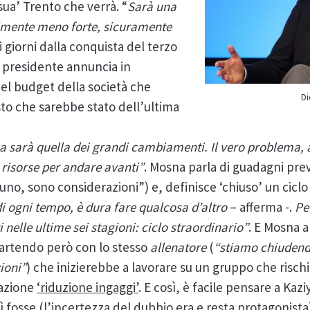
sua’ Trento che verrà. “
Sarà una
lmente meno forte, sicuramente
i giorni dalla conquista del terzo
il presidente annuncia in
del budget della società che
D
sto che sarebbe stato dell’ultima
a sarà quella dei grandi cambiamenti. Il vero problema,
di risorse per andare avanti”
. Mosna parla di guadagni previ
no, sono considerazioni”) e, definisce ‘chiuso’ un ciclo r
di ogni tempo, è dura fare qualcosa d’altro
– afferma -.
Pe
ti nelle ultime sei stagioni: ciclo straordinario”
. E Mosna 
ipartendo però con lo stesso
allenatore
(
“stiamo chiudendo
zioni”
) che inizierebbe a lavorare su un gruppo che risc
razione
‘riduzione ingaggi’
. E così, è facile pensare a Kaz
 fosse (l’incertezza del dubbio era e resta protagonista)