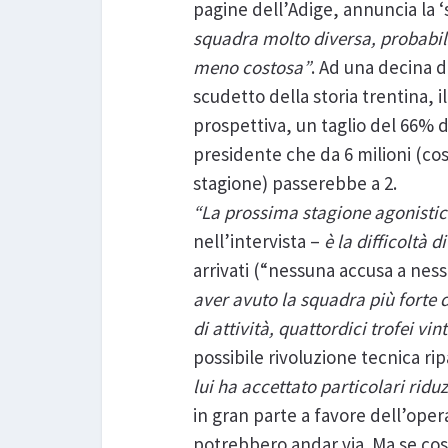
pagine dell’Adige, annuncia la ‘
squadra molto diversa, probabi
meno costosa”
. Ad una decina d
scudetto della storia trentina, 
prospettiva, un taglio del 66% 
presidente che da 6 milioni (co
stagione) passerebbe a 2.
“La prossima stagione agonistic
nell’intervista –
è la difficoltà 
arrivati (“nessuna accusa a nessu
aver avuto la squadra più forte 
di attività, quattordici trofei vin
possibile rivoluzione tecnica r
lui ha accettato particolari ridu
in gran parte a favore dell’ope
potrebbero andar via. Ma se così