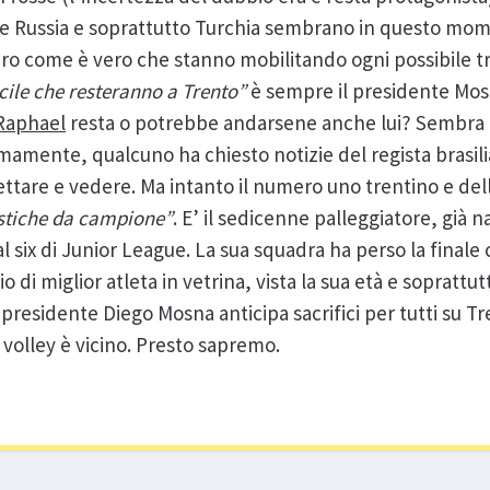
e Russia e soprattutto Turchia sembrano in questo momen
ero come è vero che stanno mobilitando ogni possibile tr
icile che resteranno a Trento”
è sempre il presidente Mosn
Raphael
resta o potrebbe andarsene anche lui? Sembra di
mamente, qualcuno ha chiesto notizie del regista brasili
tare e vedere. Ma intanto il numero uno trentino e dell
istiche da campione”
. E’ il sedicenne palleggiatore, già 
l six di Junior League. La sua squadra ha perso la finale
di miglior atleta in vetrina, vista la sua età e soprattut
 presidente Diego Mosna anticipa sacrifici per tutti su T
 volley è vicino. Presto sapremo.