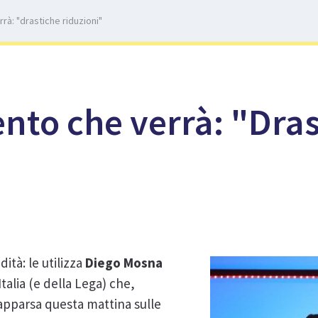
rà: "drastiche riduzioni"
nto che verrà: "Dra
ità: le utilizza
Diego Mosna
alia (e della Lega) che,
 apparsa questa mattina sulle