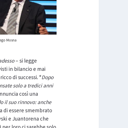
iego Mosna
 adesso
– si legge
sti in bilancio e mai
icco di successi. “
Dopo
nsate solo a tredici anni
annuncia così una
 il suo rinnovo: anche
hia di essere smembrato
iyski e Juantorena che
 per loro ci sarebbe solo