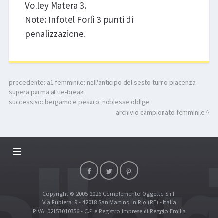
Volley Matera 3.
Note: Infotel Forlì 3 punti di
penalizzazione.
precedente:
a1 femminile: nell'anticipo del sesto turno piacenza
supera parma al tie-break
successivo:
bergamo e pesaro: noblesse oblige
archivio campionato femminile
DALLARIVOLLEY SOSTIENE
CONTATTI
Copyright © 2005-2026 Complemento Oggetto S.r.l.
TOP RICERCHE
Via Rubiera, 9 - 42018 San Martino in Rio (RE) - Italia
SITE MAP
P.IVA: 02153010356 - C.F. e Registro Imprese di Reggio Emilia