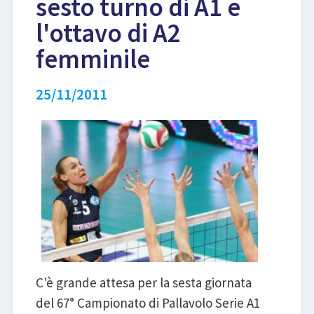
sesto turno di A1 e
l'ottavo di A2
LIBRI
femminile
25/11/2011
C'è grande attesa per la sesta giornata
del 67° Campionato di Pallavolo Serie A1