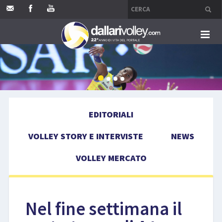
HOME
EDITORIALI
EDITORIALI
VOLLEY STORY E INTERVISTE
VOLLEY STORY E INTERVISTE
NEWS
NEWS
VOLLEY MERCATO
VOLLEY MERCATO
COMPETIZIONI
Nel fine settimana il
EVENTI