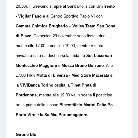
20.30). Il weekend si apre al SanbàPolis con
UniTrento
-
Vigilar Fano
e al Centro Sportivo Paolo VI con
Gamma Chimica Brugherio
–
Volley Team San Donà
di Piave
. Domenica 29 novembre sono fissati due
match alle 17.00 e uno alle 19.00, mentre è stata
rinviata a data da destinarsi la sfida tra
Sol Lucernari
Montecchio Maggiore
e
Mosca Bruno Bolzano
. Alle
17.00
HRK Motta di Livenza
-
Med Store Macerata
e
la
ViViBanca Torino
ospita la
Tinet Prata di
Pordenone
, mentre alle 19.00 va in scena il posticipo
tra la prima della classe
Biscottificio Marini Delta Po
Porto Viro
e la
Sa.Ma. Portomaggiore.
Girone Blu