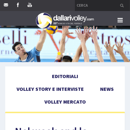
HOME
EDITORIALI
VOLLEY STORY E INTERVISTE
EDITORIALI
NEWS
VOLLEY STORY E INTERVISTE
NEWS
VOLLEY MERCATO
VOLLEY MERCATO
COMPETIZIONI
EVENTI