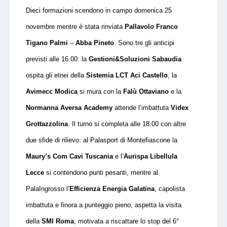
Dieci formazioni scendono in campo domenica 25
novembre mentre è stata rinviata
Pallavolo Franco
Tigano Palmi
–
Abba Pineto
. Sono tre gli anticipi
previsti alle 16.00: la
Gestioni&Soluzioni Sabaudia
ospita gli etnei della
Sistemia LCT Aci Castello
, la
Avimecc Modica
si mura con la
Falù Ottaviano
e la
Normanna Aversa Academy
attende l’imbattuta
Videx
Grottazzolina
. Il turno si completa alle 18.00 con altre
due sfide di rilievo: al Palasport di Montefiascone la
Maury’s Com Cavi Tuscania
e l’
Aurispa Libellula
Lecce
si contendono punti pesanti, mentre al
PalaIngrosso l’
Efficienza Energia Galatina
, capolista
imbattuta e finora a punteggio pieno, aspetta la visita
della
SMI Roma
, motivata a riscattare lo stop del 6°