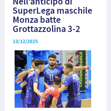
Nell’anticipo di
SuperLega maschile
LIBRI
Monza batte
Grottazzolina 3-2
13/12/2025