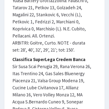
Yuasa Battery Grottazzolina: Falaschi 0,
Tatarov 21, Petkov 13, Golzadeh 24,
Magalini 22, Stankovic 6, Vecchi (L),
Petkovic 1, Fedrizzi 2, Marchiani 0,
Koprivica 0, Marchisio (L). N.E. Cubito,
Pellacani. All. Ortenzi.
ARBITRI: Goitre, Curto. NOTE - durata
set: 28', 40', 32', 29', 21'; tot: 150'.
Classifica SuperLega Credem Banca
Sir Susa Scai Perugia 29, Rana Verona 26,
Itas Trentino 24, Gas Sales Bluenergy
Piacenza 21, Valsa Group Modena 19,
Cucine Lube Civitanova 17, Allianz
Milano 16, Vero Volley Monza 12, MA
Acqua S.Bernardo Cuneo 9, Sonepar
Padova 8, Cisterna Volley 6, Yuasa