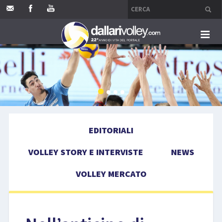
HOME
EDITORIALI
VOLLEY STORY E INTERVISTE
EDITORIALI
NEWS
VOLLEY STORY E INTERVISTE
NEWS
VOLLEY MERCATO
VOLLEY MERCATO
COMPETIZIONI
EVENTI