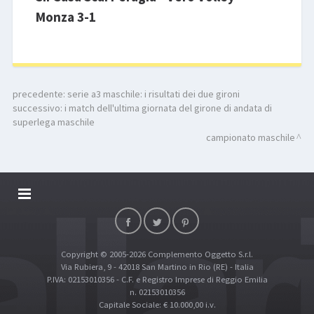
Monza 3-1
precedente:
serie a3 maschile: i risultati dei due gironi
successivo:
i match dell'ultima giornata del girone di andata di
superlega maschile
campionato maschile
DALLARIVOLLEY SOSTIENE
CONTATTI
Copyright © 2005-2026 Complemento Oggetto S.r.l.
TOP RICERCHE
Via Rubiera, 9 - 42018 San Martino in Rio (RE) - Italia
SITE MAP
P.IVA: 02153010356 - C.F. e Registro Imprese di Reggio Emilia
n. 02153010356
Capitale Sociale: € 10.000,00 i.v.