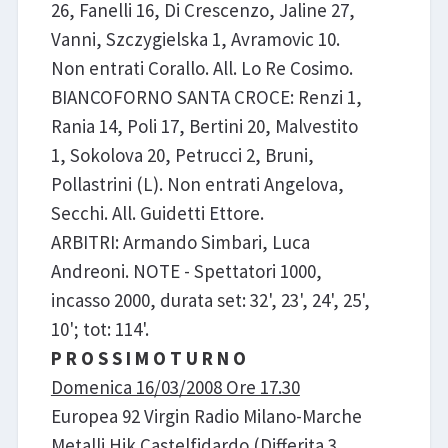
26, Fanelli 16, Di Crescenzo, Jaline 27,
Vanni, Szczygielska 1, Avramovic 10.
Non entrati Corallo. All. Lo Re Cosimo.
BIANCOFORNO SANTA CROCE: Renzi 1,
Rania 14, Poli 17, Bertini 20, Malvestito
1, Sokolova 20, Petrucci 2, Bruni,
Pollastrini (L). Non entrati Angelova,
Secchi. All. Guidetti Ettore.
ARBITRI: Armando Simbari, Luca
Andreoni. NOTE - Spettatori 1000,
incasso 2000, durata set: 32', 23', 24', 25',
10'; tot: 114'.
P R O S S I M O T U R N O
Domenica 16/03/2008 Ore 17.30
Europea 92 Virgin Radio Milano-Marche
Metalli Hik Castelfidardo
(Differita 3