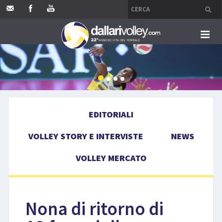
HOME
EDITORIALI
EDITORIALI
VOLLEY STORY E INTERVISTE
VOLLEY STORY E INTERVISTE
NEWS
NEWS
VOLLEY MERCATO
VOLLEY MERCATO
COMPETIZIONI
Nona di ritorno di
EVENTI