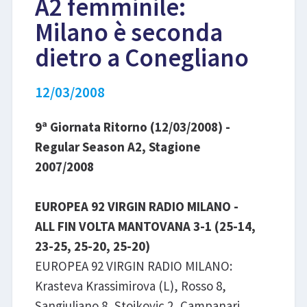
A2 femminile:
Milano è seconda
LIBRI
dietro a Conegliano
12/03/2008
9ª Giornata Ritorno (12/03/2008) -
Regular Season A2, Stagione
2007/2008
EUROPEA 92 VIRGIN RADIO MILANO -
ALL FIN VOLTA MANTOVANA 3-1 (25-14,
23-25, 25-20, 25-20)
EUROPEA 92 VIRGIN RADIO MILANO:
Krasteva Krassimirova (L), Rosso 8,
Sangiuliano 8, Stojkovic 2, Campanari