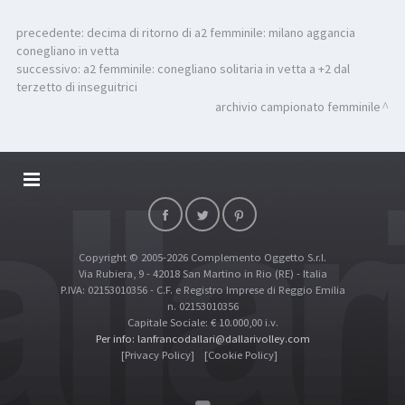
precedente:
decima di ritorno di a2 femminile: milano aggancia
conegliano in vetta
successivo:
a2 femminile: conegliano solitaria in vetta a +2 dal
terzetto di inseguitrici
archivio campionato femminile
DALLARIVOLLEY SOSTIENE
CONTATTI
Copyright © 2005-2026 Complemento Oggetto S.r.l.
TOP RICERCHE
Via Rubiera, 9 - 42018 San Martino in Rio (RE) - Italia
SITE MAP
P.IVA: 02153010356 - C.F. e Registro Imprese di Reggio Emilia
n. 02153010356
Capitale Sociale: € 10.000,00 i.v.
Per info: lanfrancodallari@dallarivolley.com
[Privacy Policy]
[Cookie Policy]